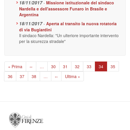
18/11/2017
-
Missione istituzionale del sindaco
Nardella e dell'assessore Funaro in Brasile e
Argentina
18/11/2017
-
Aperta al transito la nuova rotatoria
di via Bugiardini
Il sindaco Nardella: "Un ulteriore importante intervento
per la sicurezza stradale"
Paginazione
Prima
« Prima
Pagina
‹‹
…
Page
30
Page
31
Page
32
Page
33
Pagina
34
Page
35
pagina
precedente
attuale
Page
36
Page
37
Page
38
…
Pagina
››
Ultima
Ultima »
successiva
pagina