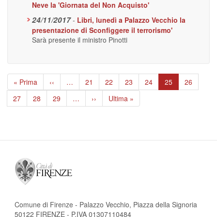
Neve la 'Giornata del Non Acquisto'
24/11/2017
-
Libri, lunedì a Palazzo Vecchio la
presentazione di Sconfiggere il terrorismo'
Sarà presente il ministro Pinotti
Paginazione
Prima
« Prima
Pagina
‹‹
…
Page
21
Page
22
Page
23
Page
24
Pagina
25
Page
26
pagina
precedente
attuale
Page
27
Page
28
Page
29
…
Pagina
››
Ultima
Ultima »
successiva
pagina
Comune di Firenze - Palazzo Vecchio, Piazza della Signoria
50122 FIRENZE - P.IVA 01307110484