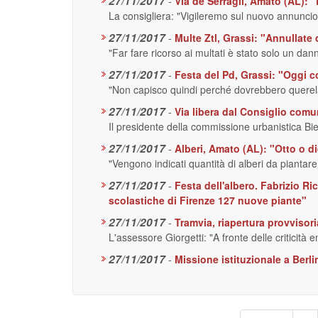
27/11/2017
-
Via de Serragli, Amato (AL): "
La consigliera: "Vigileremo sul nuovo annunc
27/11/2017
-
Multe Ztl, Grassi: "Annullate
"Far fare ricorso ai multati è stato solo un da
27/11/2017
-
Festa del Pd, Grassi: "Oggi c
"Non capisco quindi perché dovrebbero querela
27/11/2017
-
Via libera dal Consiglio comu
Il presidente della commissione urbanistica Bie
27/11/2017
-
Alberi, Amato (AL): "Otto o d
"Vengono indicati quantità di alberi da piantare
27/11/2017
-
Festa dell'albero. Fabrizio R
scolastiche di Firenze 127 nuove piante"
27/11/2017
-
Tramvia, riapertura provvisori
L'assessore Giorgetti: "A fronte delle criticità
27/11/2017
-
Missione istituzionale a Berl
Paginazione