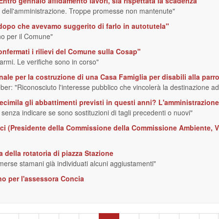
Entro gennaio affidamento lavori, sia rispettata la scadenza"
io dell'amministrazione. Troppe promesse non mantenute"
 dopo che avevamo suggerito di farlo in autotutela"
nno per il Comune"
onfermati i rilievi del Comune sulla Cosap"
rmi. Le verifiche sono in corso"
nale per la costruzione di una Casa Famiglia per disabili alla par
ber: "Riconosciuto l'interesse pubblico che vincolerà la destinazione ad
iecimila gli abbattimenti previsti in questi anni? L'amministrazi
 senza indicare se sono sostituzioni di tagli precedenti o nuovi"
icci (Presidente della Commissione della Commissione Ambiente, Viv
a della rotatoria di piazza Stazione
 emerse stamani già individuati alcuni aggiustamenti"
ino per l'assessora Concia