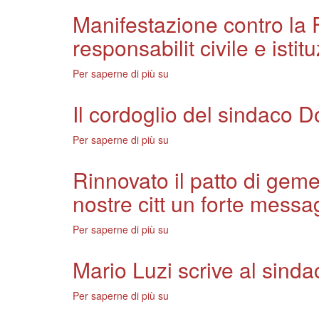
collaborazione
del
Manifestazione contro la 
interistituzionale"
sindaco
responsabilit civile e istit
Domenici
per
la
Per saperne di più su
Manifestazione
scomparsa
contro
di
la
Il cordoglio del sindaco 
Sergio
Finanziaria,
Castelletti
Domenici:
Per saperne di più su
Il
e
"Oggi
cordoglio
Ugo
dai
del
Ferrante
Rinnovato il patto di geme
sindaci
sindaco
grande
nostre citt un forte messa
Domenici
prova
per
di
la
Per saperne di più su
Rinnovato
responsabilit
morte
il
civile
di
patto
e
Mario Luzi scrive al sindac
Alberto
di
istituzionale
Carmi
gemellaggio
Per saperne di più su
Mario
fra
Luzi
Firenze