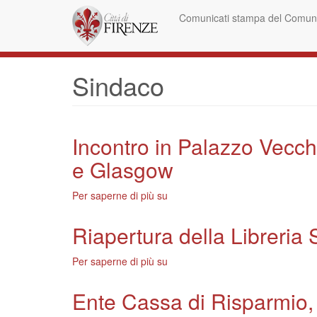
Salta
Comunicati stampa del Comune
al
contenuto
principale
Sindaco
Incontro in Palazzo Vecch
e Glasgow
Per saperne di più su
Incontro
in
Palazzo
Riapertura della Libreria
Vecchio
fra
Per saperne di più su
Riapertura
il
della
sindaco
Libreria
Ente Cassa di Risparmio, 
Domenici
Seeber,
e