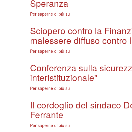
Speranza
la
le
soddisfazione
prime
del
Per saperne di più su
Ente
cittadine
sindaco
Cassa
di
Domenici
di
Edimburgo
Sciopero contro la Finanz
Risparmio,
e
malessere diffuso contro 
le
Glasgow
congratulazioni
del
Per saperne di più su
Sciopero
sindaco
contro
Domenici
la
Conferenza sulla sicurezz
al
Finanziaria,
presidente
interistituzionale"
Domenici:
Speranza
"Questa
mobilitazione
Per saperne di più su
Conferenza
dimostra
sulla
il
sicurezza,
Il cordoglio del sindaco 
malessere
Domenici.
diffuso
Ferrante
"Avanti
contro
nel
la
segno
Per saperne di più su
Il
manovra"
della
cordoglio