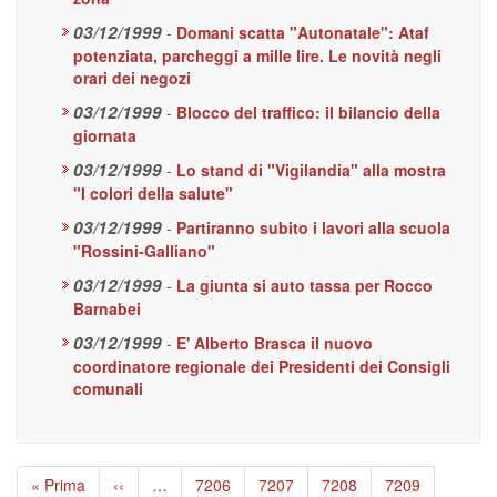
03/12/1999
-
Domani scatta "Autonatale": Ataf
potenziata, parcheggi a mille lire. Le novità negli
orari dei negozi
03/12/1999
-
Blocco del traffico: il bilancio della
giornata
03/12/1999
-
Lo stand di "Vigilandia" alla mostra
"I colori della salute"
03/12/1999
-
Partiranno subito i lavori alla scuola
"Rossini-Galliano"
03/12/1999
-
La giunta si auto tassa per Rocco
Barnabei
03/12/1999
-
E' Alberto Brasca il nuovo
coordinatore regionale dei Presidenti dei Consigli
comunali
Paginazione
Prima
« Prima
Pagina
‹‹
…
Page
7206
Page
7207
Page
7208
Page
7209