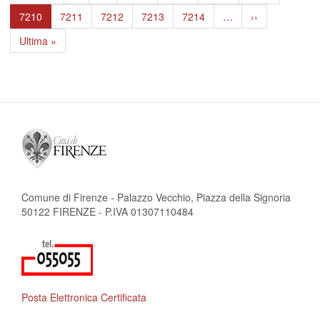
pagina
precedente
Pagina
7210
Page
7211
Page
7212
Page
7213
Page
7214
…
Pagina
››
attuale
successiva
Ultima
Ultima »
pagina
Comune di Firenze - Palazzo Vecchio, Piazza della Signoria
50122 FIRENZE - P.IVA 01307110484
Posta Elettronica Certificata