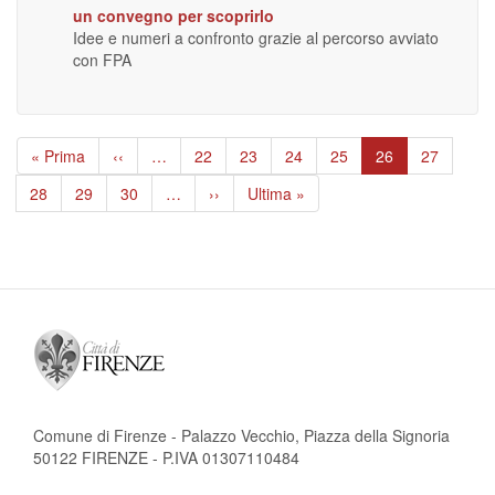
un convegno per scoprirlo
Idee e numeri a confronto grazie al percorso avviato
con FPA
Paginazione
Prima
« Prima
Pagina
‹‹
…
Page
22
Page
23
Page
24
Page
25
Pagina
26
Page
27
pagina
precedente
attuale
Page
28
Page
29
Page
30
…
Pagina
››
Ultima
Ultima »
successiva
pagina
Comune di Firenze - Palazzo Vecchio, Piazza della Signoria
50122 FIRENZE - P.IVA 01307110484