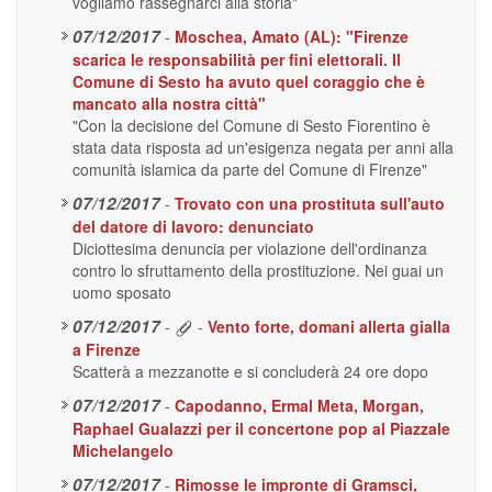
vogliamo rassegnarci alla storia"
07/12/2017
-
Moschea, Amato (AL): "Firenze
scarica le responsabilità per fini elettorali. Il
Comune di Sesto ha avuto quel coraggio che è
mancato alla nostra città"
"Con la decisione del Comune di Sesto Fiorentino è
stata data risposta ad un'esigenza negata per anni alla
comunità islamica da parte del Comune di Firenze"
07/12/2017
-
Trovato con una prostituta sull'auto
del datore di lavoro: denunciato
Diciottesima denuncia per violazione dell'ordinanza
contro lo sfruttamento della prostituzione. Nei guai un
uomo sposato
07/12/2017
-
-
Vento forte, domani allerta gialla
a Firenze
Scatterà a mezzanotte e si concluderà 24 ore dopo
07/12/2017
-
Capodanno, Ermal Meta, Morgan,
Raphael Gualazzi per il concertone pop al Piazzale
Michelangelo
07/12/2017
-
Rimosse le impronte di Gramsci,