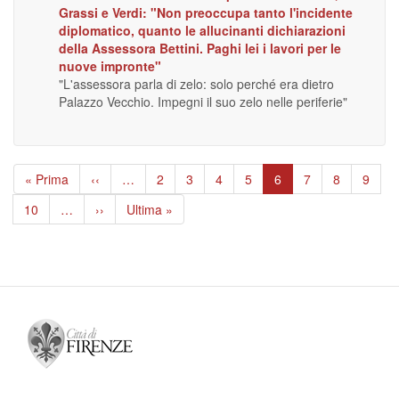
Grassi e Verdi: "Non preoccupa tanto l'incidente
diplomatico, quanto le allucinanti dichiarazioni
della Assessora Bettini. Paghi lei i lavori per le
nuove impronte"
"L'assessora parla di zelo: solo perché era dietro
Palazzo Vecchio. Impegni il suo zelo nelle periferie"
Paginazione
Prima
« Prima
Pagina
‹‹
…
Page
2
Page
3
Page
4
Page
5
Pagina
6
Page
7
Page
8
Page
9
pagina
precedente
attuale
Page
10
…
Pagina
››
Ultima
Ultima »
successiva
pagina