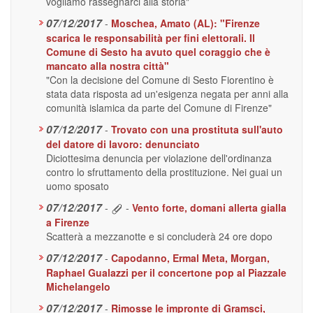
vogliamo rassegnarci alla storia"
07/12/2017
-
Moschea, Amato (AL): "Firenze
scarica le responsabilità per fini elettorali. Il
Comune di Sesto ha avuto quel coraggio che è
mancato alla nostra città"
"Con la decisione del Comune di Sesto Fiorentino è
stata data risposta ad un'esigenza negata per anni alla
comunità islamica da parte del Comune di Firenze"
07/12/2017
-
Trovato con una prostituta sull'auto
del datore di lavoro: denunciato
Diciottesima denuncia per violazione dell'ordinanza
contro lo sfruttamento della prostituzione. Nei guai un
uomo sposato
07/12/2017
-
-
Vento forte, domani allerta gialla
a Firenze
Scatterà a mezzanotte e si concluderà 24 ore dopo
07/12/2017
-
Capodanno, Ermal Meta, Morgan,
Raphael Gualazzi per il concertone pop al Piazzale
Michelangelo
07/12/2017
-
Rimosse le impronte di Gramsci,