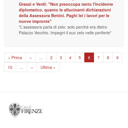
Grassi e Verdi: "Non preoccupa tanto l'incidente
diplomatico, quanto le allucinanti dichiarazioni
della Assessora Bettini. Paghi lei i lavori per le
nuove impronte"
"L'assessora parla di zelo: solo perché era dietro
Palazzo Vecchio. Impegni il suo zelo nelle periferie"
Paginazione
Prima
« Prima
Pagina
‹‹
…
Page
2
Page
3
Page
4
Page
5
Pagina
6
Page
7
Page
8
Page
9
pagina
precedente
attuale
Page
10
…
Pagina
››
Ultima
Ultima »
successiva
pagina