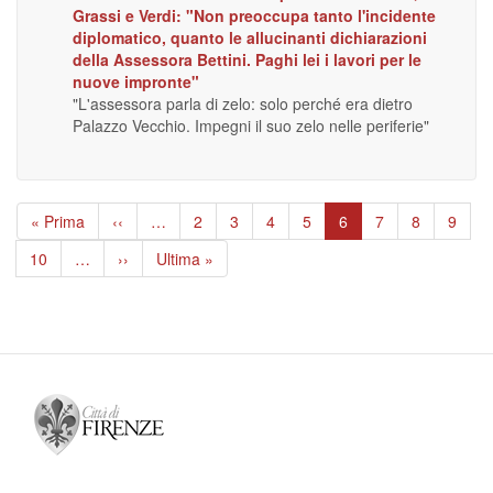
Grassi e Verdi: "Non preoccupa tanto l'incidente
diplomatico, quanto le allucinanti dichiarazioni
della Assessora Bettini. Paghi lei i lavori per le
nuove impronte"
"L'assessora parla di zelo: solo perché era dietro
Palazzo Vecchio. Impegni il suo zelo nelle periferie"
Paginazione
Prima
« Prima
Pagina
‹‹
…
Page
2
Page
3
Page
4
Page
5
Pagina
6
Page
7
Page
8
Page
9
pagina
precedente
attuale
Page
10
…
Pagina
››
Ultima
Ultima »
successiva
pagina