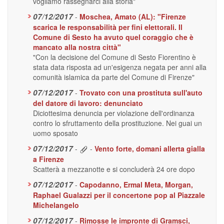
vogliamo rassegnarci alla storia"
07/12/2017
-
Moschea, Amato (AL): "Firenze
scarica le responsabilità per fini elettorali. Il
Comune di Sesto ha avuto quel coraggio che è
mancato alla nostra città"
"Con la decisione del Comune di Sesto Fiorentino è
stata data risposta ad un'esigenza negata per anni alla
comunità islamica da parte del Comune di Firenze"
07/12/2017
-
Trovato con una prostituta sull'auto
del datore di lavoro: denunciato
Diciottesima denuncia per violazione dell'ordinanza
contro lo sfruttamento della prostituzione. Nei guai un
uomo sposato
07/12/2017
-
-
Vento forte, domani allerta gialla
a Firenze
Scatterà a mezzanotte e si concluderà 24 ore dopo
07/12/2017
-
Capodanno, Ermal Meta, Morgan,
Raphael Gualazzi per il concertone pop al Piazzale
Michelangelo
07/12/2017
-
Rimosse le impronte di Gramsci,