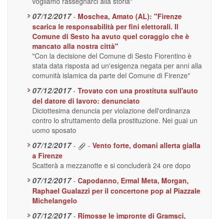
vogliamo rassegnarci alla storia"
07/12/2017
-
Moschea, Amato (AL): "Firenze
scarica le responsabilità per fini elettorali. Il
Comune di Sesto ha avuto quel coraggio che è
mancato alla nostra città"
"Con la decisione del Comune di Sesto Fiorentino è
stata data risposta ad un'esigenza negata per anni alla
comunità islamica da parte del Comune di Firenze"
07/12/2017
-
Trovato con una prostituta sull'auto
del datore di lavoro: denunciato
Diciottesima denuncia per violazione dell'ordinanza
contro lo sfruttamento della prostituzione. Nei guai un
uomo sposato
07/12/2017
-
-
Vento forte, domani allerta gialla
a Firenze
Scatterà a mezzanotte e si concluderà 24 ore dopo
07/12/2017
-
Capodanno, Ermal Meta, Morgan,
Raphael Gualazzi per il concertone pop al Piazzale
Michelangelo
07/12/2017
-
Rimosse le impronte di Gramsci,