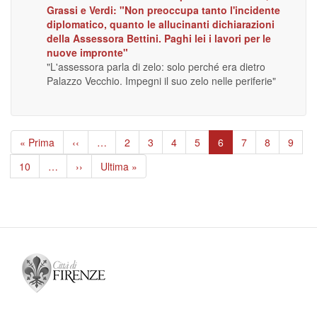
Grassi e Verdi: "Non preoccupa tanto l'incidente
diplomatico, quanto le allucinanti dichiarazioni
della Assessora Bettini. Paghi lei i lavori per le
nuove impronte"
"L'assessora parla di zelo: solo perché era dietro
Palazzo Vecchio. Impegni il suo zelo nelle periferie"
Paginazione
Prima
« Prima
Pagina
‹‹
…
Page
2
Page
3
Page
4
Page
5
Pagina
6
Page
7
Page
8
Page
9
pagina
precedente
attuale
Page
10
…
Pagina
››
Ultima
Ultima »
successiva
pagina