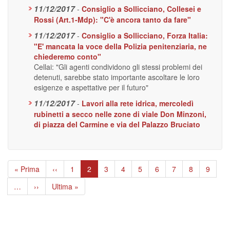
11/12/2017
-
Consiglio a Sollicciano, Collesei e
Rossi (Art.1-Mdp): "C'è ancora tanto da fare"
11/12/2017
-
Consiglio a Sollicciano, Forza Italia:
"E' mancata la voce della Polizia penitenziaria, ne
chiederemo conto"
Cellai: "Gli agenti condividono gli stessi problemi dei
detenuti, sarebbe stato importante ascoltare le loro
esigenze e aspettative per il futuro"
11/12/2017
-
Lavori alla rete idrica, mercoledì
rubinetti a secco nelle zone di viale Don Minzoni,
di piazza del Carmine e via del Palazzo Bruciato
Paginazione
Prima
« Prima
Pagina
‹‹
Page
1
Pagina
2
Page
3
Page
4
Page
5
Page
6
Page
7
Page
8
Page
9
pagina
precedente
attuale
…
Pagina
››
Ultima
Ultima »
successiva
pagina