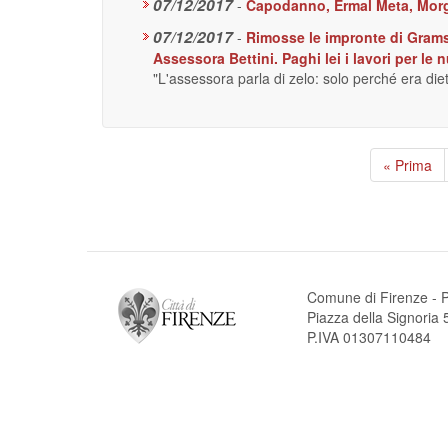
07/12/2017
-
Capodanno, Ermal Meta, Morga
07/12/2017
-
Rimosse le impronte di Gramsc
Assessora Bettini. Paghi lei i lavori per le
"L'assessora parla di zelo: solo perché era diet
Paginazione
Prima
« Prima
pagina
Comune di Firenze - P
Piazza della Signori
P.IVA 01307110484