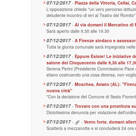
07/12/2017
-
Piazza della Vittoria, Cellai
L'opposizione chiede "un vero percorso istituzio
deludente incontro di ieri al Teatro del Romito"
07/12/2017
-
Al via domani il Mercatino di N
Sarà aperto dalle 9.30 alle 19.30
07/12/2017
-
A Firenze sindaco e assessori
Tutta la giunta comunale sarà impegnata nelle 
07/12/2017
-
Eppure Esiste! Le iniziative d
salone dei Cinquecento dalle 9,30 alle 17,3
Serena Perini (Presidente Commissione Pace e R
stiano costruendo una cosa diversa, non voglia
07/12/2017
-
Moschea, Amato (AL): "Firenze
nostra città"
"Con la decisione del Comune di Sesto Fiorent
07/12/2017
-
Trovato con una prostituta su
Diciottesima denuncia per violazione dell'ordi
07/12/2017
-
-
Vento forte, domani allert
Scatterà a mezzanotte e si concluderà 24 ore