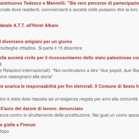
, Castelnuovo Tedesco e Mannelli: "Sia vero percorso di partecipazi
nale dove residenti, commercianti e società civile possano dire la loro e
atale A.T.T. all'Hotel Albani
 diventano artigiani per un giorno
botteghe cittadine. Si parte il 15 dicembre
ella società civile per il riconoscimento dello stato palestinese 
0
elazioni internazionali): "Noi continuiamo a dire "due popoli, due Stat
mo rassegnarci alla storia"
 scarica le responsabilità per fini elettorali. Il Comune di Sesto
ino è stata data risposta ad un'esigenza negata per anni alla comunità
ll'auto del datore di lavoro: denunciato
nanza contro lo sfruttamento della prostituzione. Nei guai un uomo spos
a gialla a Firenze
 dopo