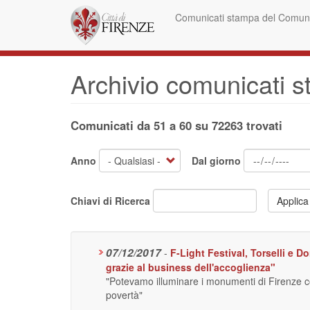
Salta
Comunicati stampa del Comune
al
contenuto
principale
Archivio comunicati 
Comunicati da 51 a 60 su 72263 trovati
Anno
Dal giorno
Chiavi di Ricerca
Applica
07/12/2017
-
F-Light Festival, Torselli e Do
grazie al business dell'accoglienza"
"Potevamo illuminare i monumenti di Firenze con l
povertà"