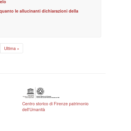
elo
uanto le allucinanti dichiarazioni della
gina
Ultima
Ultima »
cessiva
pagina
Centro storico di Firenze patrimonio
dell'Umanità