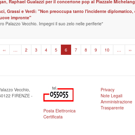
n, Raphael Gualazzi per il concertone pop al Piazzale Michelang
i, Grassi e Verdi: "Non preoccupa tanto l'incidente diplomatico, q
 nuove impronte"
ro Palazzo Vecchio. Impegni il suo zelo nelle periferie"
Pagina
‹‹
…
Page
2
Page
3
Page
4
Page
5
Pagina
6
Page
7
Page
8
Page
9
Page
10
…
Pa
››
precedente
attuale
suc
alazzo Vecchio,
Privacy
a 50122 FIRENZE -
Note Legali
Amministrazione
Trasparente
Posta Elettronica
Certificata