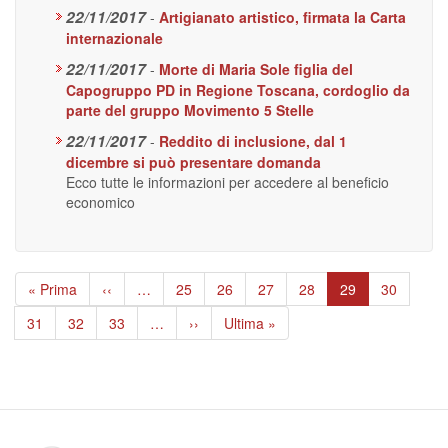
22/11/2017
-
Artigianato artistico, firmata la Carta
internazionale
22/11/2017
-
Morte di Maria Sole figlia del
Capogruppo PD in Regione Toscana, cordoglio da
parte del gruppo Movimento 5 Stelle
22/11/2017
-
Reddito di inclusione, dal 1
dicembre si può presentare domanda
Ecco tutte le informazioni per accedere al beneficio
economico
Paginazione
Prima
« Prima
Pagina
‹‹
…
Page
25
Page
26
Page
27
Page
28
Pagina
29
Page
30
pagina
precedente
attuale
Page
31
Page
32
Page
33
…
Pagina
››
Ultima
Ultima »
successiva
pagina