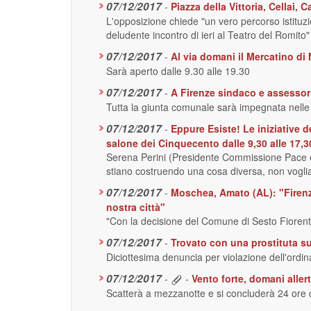
07/12/2017
-
Piazza della Vittoria, Cellai
L'opposizione chiede "un vero percorso istituzio
deludente incontro di ieri al Teatro del Romito"
07/12/2017
-
Al via domani il Mercatino di N
Sarà aperto dalle 9.30 alle 19.30
07/12/2017
-
A Firenze sindaco e assessori
Tutta la giunta comunale sarà impegnata nelle 
07/12/2017
-
Eppure Esiste! Le iniziative d
salone dei Cinquecento dalle 9,30 alle 17,3
Serena Perini (Presidente Commissione Pace e R
stiano costruendo una cosa diversa, non voglia
07/12/2017
-
Moschea, Amato (AL): "Firenze
nostra città"
"Con la decisione del Comune di Sesto Fiorent
07/12/2017
-
Trovato con una prostituta su
Diciottesima denuncia per violazione dell'ordi
07/12/2017
-
-
Vento forte, domani allert
Scatterà a mezzanotte e si concluderà 24 ore