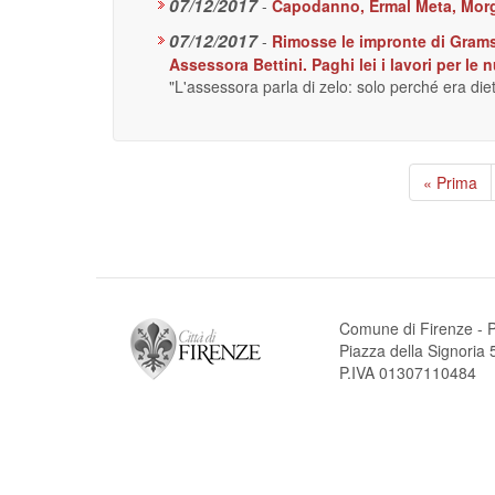
07/12/2017
-
Capodanno, Ermal Meta, Morga
07/12/2017
-
Rimosse le impronte di Gramsc
Assessora Bettini. Paghi lei i lavori per le
"L'assessora parla di zelo: solo perché era diet
Paginazione
Prima
« Prima
pagina
Comune di Firenze - P
Piazza della Signori
P.IVA 01307110484