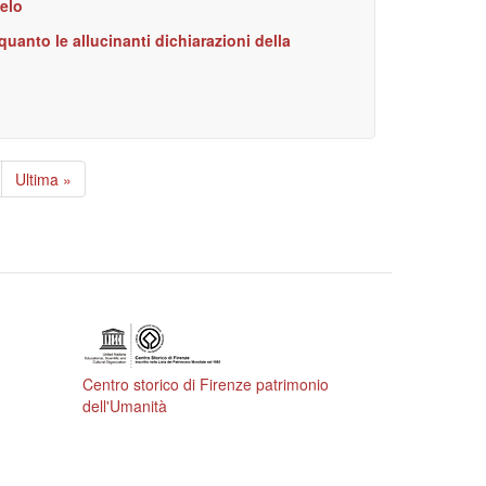
elo
uanto le allucinanti dichiarazioni della
gina
Ultima
Ultima »
cessiva
pagina
Centro storico di Firenze patrimonio
dell'Umanità