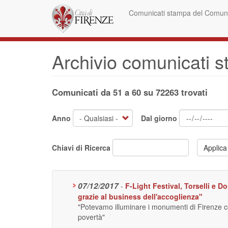
Salta
Comunicati stampa del Comune
al
contenuto
principale
Archivio comunicati 
Comunicati da 51 a 60 su 72263 trovati
Anno
Dal giorno
Chiavi di Ricerca
Applica
07/12/2017
-
F-Light Festival, Torselli e Do
grazie al business dell'accoglienza"
"Potevamo illuminare i monumenti di Firenze con l
povertà"