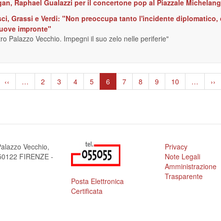
n, Raphael Gualazzi per il concertone pop al Piazzale Michelang
i, Grassi e Verdi: "Non preoccupa tanto l'incidente diplomatico, q
 nuove impronte"
ro Palazzo Vecchio. Impegni il suo zelo nelle periferie"
Pagina
‹‹
…
Page
2
Page
3
Page
4
Page
5
Pagina
6
Page
7
Page
8
Page
9
Page
10
…
Pa
››
precedente
attuale
suc
alazzo Vecchio,
Privacy
a 50122 FIRENZE -
Note Legali
Amministrazione
Trasparente
Posta Elettronica
Certificata