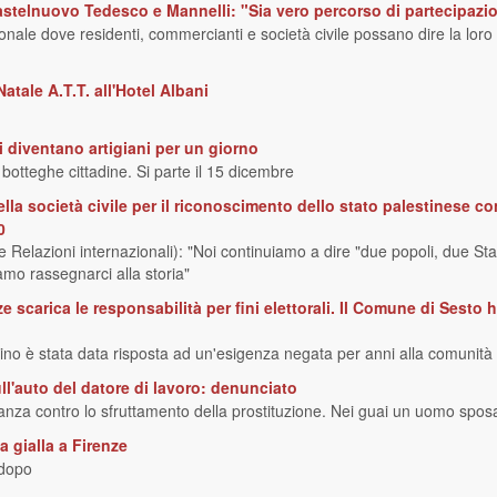
, Castelnuovo Tedesco e Mannelli: "Sia vero percorso di partecipazi
nale dove residenti, commercianti e società civile possano dire la loro e
atale A.T.T. all'Hotel Albani
 diventano artigiani per un giorno
botteghe cittadine. Si parte il 15 dicembre
ella società civile per il riconoscimento dello stato palestinese 
0
elazioni internazionali): "Noi continuiamo a dire "due popoli, due Stat
mo rassegnarci alla storia"
 scarica le responsabilità per fini elettorali. Il Comune di Sesto
ino è stata data risposta ad un'esigenza negata per anni alla comunità
ll'auto del datore di lavoro: denunciato
nanza contro lo sfruttamento della prostituzione. Nei guai un uomo spos
a gialla a Firenze
 dopo