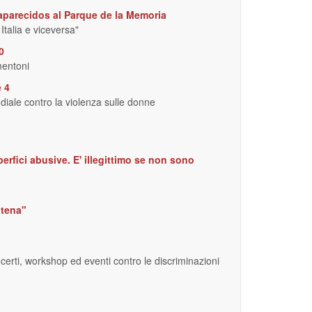
saparecidos al Parque de la Memoria
Italia e viceversa"
0
mentoni
e 4
diale contro la violenza sulle donne
rfici abusive. E' illegittimo se non sono
atena"
certi, workshop ed eventi contro le discriminazioni