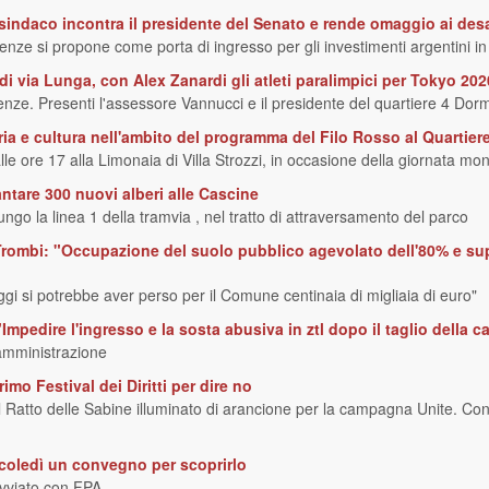
l sindaco incontra il presidente del Senato e rende omaggio ai de
enze si propone come porta di ingresso per gli investimenti argentini in 
 di via Lunga, con Alex Zanardi gli atleti paralimpici per Tokyo 202
renze. Presenti l'assessore Vannucci e il presidente del quartiere 4 Dor
a e cultura nell'ambito del programma del Filo Rosso al Quartier
 ore 17 alla Limonaia di Villa Strozzi, in occasione della giornata mon
antare 300 nuovi alberi alle Cascine
ngo la linea 1 della tramvia , nel tratto di attraversamento del parco
 Trombi: "Occupazione del suolo pubblico agevolato dell'80% e supe
 oggi si potrebbe aver perso per il Comune centinaia di migliaia di euro"
"Impedire l'ingresso e la sosta abusiva in ztl dopo il taglio della c
'amministrazione
imo Festival dei Diritti per dire no
il Ratto delle Sabine illuminato di arancione per la campagna Unite. Con
rcoledì un convegno per scoprirlo
avviato con FPA