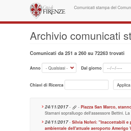
Salta
Comunicati stampa del Comune
al
contenuto
principale
Archivio comunicati 
Comunicati da 251 a 260 su 72263 trovati
Anno
Dal giorno
Chiavi di Ricerca
Applica
24/11/2017
-
-
Piazza San Marco, stanno 
Stamani sopralluogo dell'assessore Bettini. La
24/11/2017
-
Silvia Noferi: "Inaccettabili 
ambientale dell'attuale aeroporto Amerigo