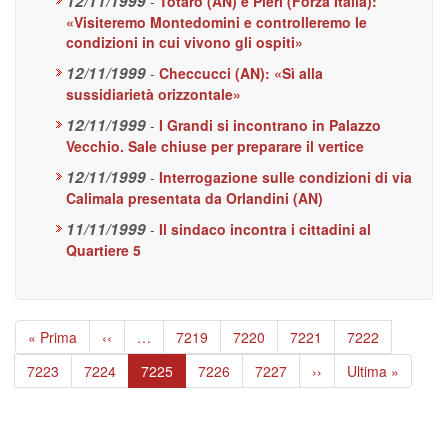
12/11/1999
-
Totaro (AN) e Pieri (Forza Italia):
«Visiteremo Montedomini e controlleremo le
condizioni in cui vivono gli ospiti»
12/11/1999
-
Checcucci (AN): «Sì alla
sussidiarietà orizzontale»
12/11/1999
-
I Grandi si incontrano in Palazzo
Vecchio. Sale chiuse per preparare il vertice
12/11/1999
-
Interrogazione sulle condizioni di via
Calimala presentata da Orlandini (AN)
11/11/1999
-
Il sindaco incontra i cittadini al
Quartiere 5
Paginazione
Prima
« Prima
Pagina
‹‹
…
Page
7219
Page
7220
Page
7221
Page
7222
pagina
precedente
Page
7223
Page
7224
Pagina
7225
Page
7226
Page
7227
Pagina
››
Ultima
Ultima »
attuale
successiva
pagina