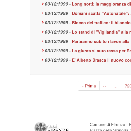
03/12/1999
-
Longinotti: la maggioranza dà
03/12/1999
-
Domani scatta "Autonatale": At
03/12/1999
-
Blocco del traffico: il bilanci
03/12/1999
-
Lo stand di "Vigilandia" alla 
03/12/1999
-
Partiranno subito i lavori all
03/12/1999
-
La giunta si auto tassa per 
03/12/1999
-
E' Alberto Brasca il nuovo co
Paginazione
Prima
« Prima
Pagina
‹‹
…
Pa
72
pagina
precedente
Comune di Firenze - P
Piazza della Signori