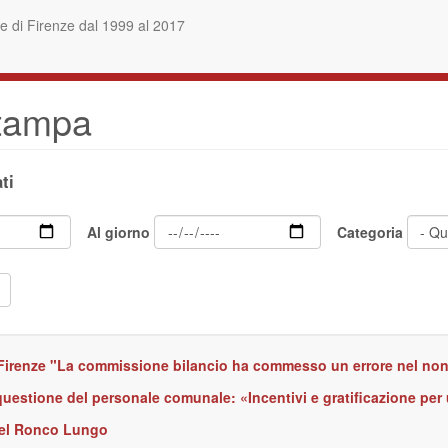
 di Firenze dal 1999 al 2017
stampa
ti
Al giorno
Categoria
i Firenze "La commissione bilancio ha commesso un errore nel non 
questione del personale comunale: «Incentivi e gratificazione per
a del Ronco Lungo