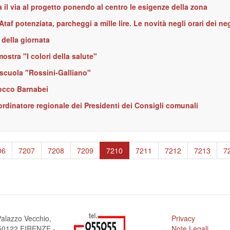
 il via al progetto ponendo al centro le esigenze della zona
af potenziata, parcheggi a mille lire. Le novità negli orari dei ne
o della giornata
mostra "I colori della salute"
a scuola "Rossini-Galliano"
Rocco Barnabei
ordinatore regionale dei Presidenti dei Consigli comunali
ge
06
Page
7207
Page
7208
Page
7209
Pagina
7210
Page
7211
Page
7212
Page
7213
P
7
attuale
alazzo Vecchio,
Privacy
a 50122 FIRENZE -
Note Legali