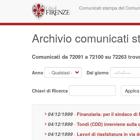
Salta
Comunicati stampa del Comune
al
contenuto
principale
Archivio comunicati 
Comunicati da 72091 a 72100 su 72263 trova
Anno
Dal giorno
Chiavi di Ricerca
Applica
04/12/1999
-
Finanziaria: per il sindaco d
04/12/1999
-
Tondi (CDD) interviene sulla 
04/12/1999
-
Lavori di riasfaltatura in vi