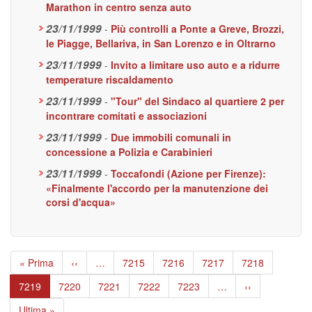
Marathon in centro senza auto
23/11/1999
-
Più controlli a Ponte a Greve, Brozzi,
le Piagge, Bellariva, in San Lorenzo e in Oltrarno
23/11/1999
-
Invito a limitare uso auto e a ridurre
temperature riscaldamento
23/11/1999
-
"Tour" del Sindaco al quartiere 2 per
incontrare comitati e associazioni
23/11/1999
-
Due immobili comunali in
concessione a Polizia e Carabinieri
23/11/1999
-
Toccafondi (Azione per Firenze):
«Finalmente l'accordo per la manutenzione dei
corsi d'acqua»
Paginazione
Prima
« Prima
Pagina
‹‹
…
Page
7215
Page
7216
Page
7217
Page
7218
pagina
precedente
Pagina
7219
Page
7220
Page
7221
Page
7222
Page
7223
…
Pagina
››
attuale
successiva
Ultima
Ultima »