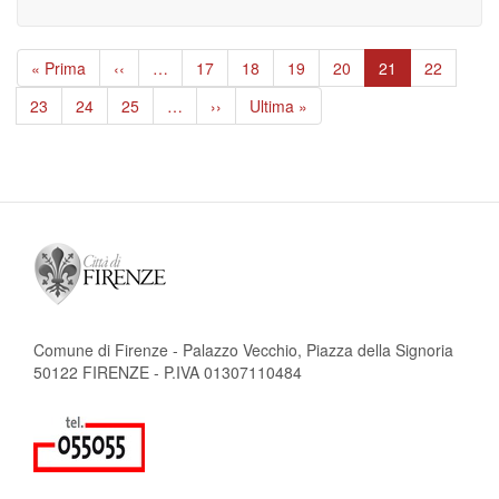
Paginazione
Prima
« Prima
Pagina
‹‹
…
Page
17
Page
18
Page
19
Page
20
Pagina
21
Page
22
pagina
precedente
attuale
Page
23
Page
24
Page
25
…
Pagina
››
Ultima
Ultima »
successiva
pagina
Comune di Firenze - Palazzo Vecchio, Piazza della Signoria
50122 FIRENZE - P.IVA 01307110484