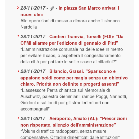
28/11/2017
-
-
In piazza San Marco arrivati i
nuovi olmi
Alle operazioni di messa a dimora anche il sindaco
Nardella
28/11/2017
-
Cantieri Tramvia, Torselli (FDI): "Da
CFMI allarme per l'edizione di gennaio di Pitti"
"L'amministrazione comunale ha delle idee in merito
per evitare il caos, o aspetterà il congestionamento
della città per poi fare le solite scuse ai cittadini?"
28/11/2017
-
Bilancio, Grassi: "Spariscono e
appaiono soldi come per magia senza un obiettivo
chiaro. Priorità non definite e progetti assenti"
"L'assessore Perra chiarisca sul Memoriale di
Auschwitz, palestra Geminiani, rampe Poggi, Nannotti,
Goldoni e sui fondi per gli stranieri minori non
accompagnati"
28/11/2017
-
Aeroporto, Amato (AL): "Prescrizioni
non rispettate, silenzio dell'amministrazione"
"Volumi di traffico raddoppiati, senza misure
compensative. Cittadini dimenticati dalle istituzioni"