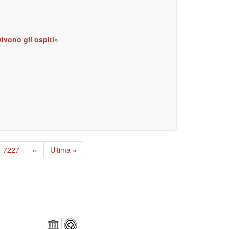
vivono gli ospiti»
Page
7227
Pagina
››
Ultima
Ultima »
successiva
pagina