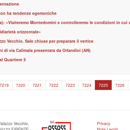
mentazione
e non ha tendenze egemoniche
lia): «Visiteremo Montedomini e controlleremo le condizioni in cui 
diarietà orizzontale»
zzo Vecchio. Sale chiuse per preparare il vertice
ni di via Calimala presentata da Orlandini (AN)
 al Quartiere 5
Page
7219
Page
7220
Page
7221
Page
7222
Page
7223
Page
7224
Pagina
7225
Page
7226
attuale
alazzo Vecchio,
Privacy
a 50122 FIRENZE -
Note Legali