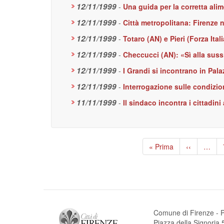
12/11/1999
-
Una guida per la corretta ali
12/11/1999
-
Città metropolitana: Firenz
12/11/1999
-
Totaro (AN) e Pieri (Forza Ita
12/11/1999
-
Checcucci (AN): «Sì alla sussi
12/11/1999
-
I Grandi si incontrano in Pala
12/11/1999
-
Interrogazione sulle condizio
11/11/1999
-
Il sindaco incontra i cittadini
Paginazione
Prima
« Prima
Pagina
‹‹
…
pagina
precedente
Comune di Firenze - P
Piazza della Signori