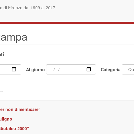
 di Firenze dal 1999 al 2017
stampa
ti
Al giorno
Categoria
per non dimenticare'
uligno
Giubileo 2000"