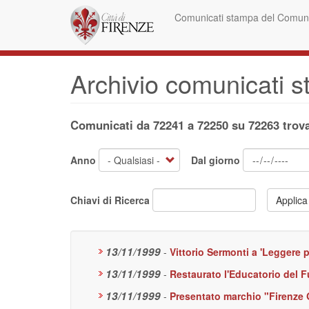
Salta
Comunicati stampa del Comune
al
contenuto
principale
Archivio comunicati 
Comunicati da 72241 a 72250 su 72263 trova
Anno
Dal giorno
Chiavi di Ricerca
Applica
13/11/1999
-
Vittorio Sermonti a 'Leggere 
13/11/1999
-
Restaurato l'Educatorio del F
13/11/1999
-
Presentato marchio "Firenze 