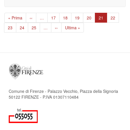
Paginazione
Prima
« Prima
Pagina
‹‹
…
Page
17
Page
18
Page
19
Page
20
Pagina
21
Page
22
pagina
precedente
attuale
Page
23
Page
24
Page
25
…
Pagina
››
Ultima
Ultima »
successiva
pagina
Comune di Firenze - Palazzo Vecchio, Piazza della Signoria
50122 FIRENZE - P.IVA 01307110484