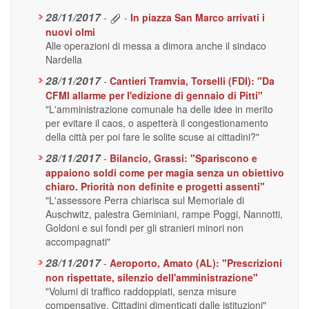
28/11/2017
-
-
In piazza San Marco arrivati i
nuovi olmi
Alle operazioni di messa a dimora anche il sindaco
Nardella
28/11/2017
-
Cantieri Tramvia, Torselli (FDI): "Da
CFMI allarme per l'edizione di gennaio di Pitti"
"L'amministrazione comunale ha delle idee in merito
per evitare il caos, o aspetterà il congestionamento
della città per poi fare le solite scuse ai cittadini?"
28/11/2017
-
Bilancio, Grassi: "Spariscono e
appaiono soldi come per magia senza un obiettivo
chiaro. Priorità non definite e progetti assenti"
"L'assessore Perra chiarisca sul Memoriale di
Auschwitz, palestra Geminiani, rampe Poggi, Nannotti,
Goldoni e sui fondi per gli stranieri minori non
accompagnati"
28/11/2017
-
Aeroporto, Amato (AL): "Prescrizioni
non rispettate, silenzio dell'amministrazione"
"Volumi di traffico raddoppiati, senza misure
compensative. Cittadini dimenticati dalle istituzioni"