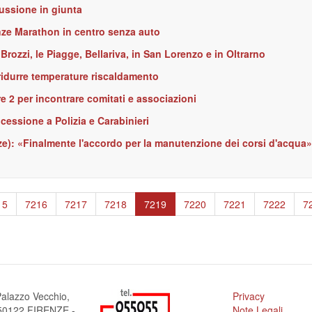
cussione in giunta
nze Marathon in centro senza auto
 Brozzi, le Piagge, Bellariva, in San Lorenzo e in Oltrarno
 ridurre temperature riscaldamento
e 2 per incontrare comitati e associazioni
essione a Polizia e Carabinieri
ze): «Finalmente l'accordo per la manutenzione dei corsi d'acqua»
ge
15
Page
7216
Page
7217
Page
7218
Pagina
7219
Page
7220
Page
7221
Page
7222
P
7
attuale
alazzo Vecchio,
Privacy
a 50122 FIRENZE -
Note Legali