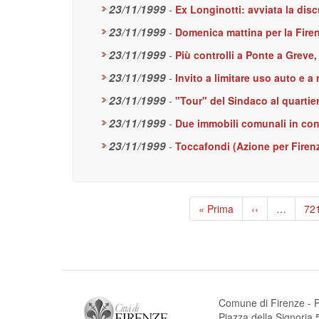
23/11/1999
-
Ex Longinotti: avviata la dis
23/11/1999
-
Domenica mattina per la Fire
23/11/1999
-
Più controlli a Ponte a Greve,
23/11/1999
-
Invito a limitare uso auto e a
23/11/1999
-
"Tour" del Sindaco al quartier
23/11/1999
-
Due immobili comunali in conc
23/11/1999
-
Toccafondi (Azione per Firen
Paginazione
Prima
« Prima
Pagina
‹‹
…
Pa
72
pagina
precedente
Comune di Firenze - P
Piazza della Signori