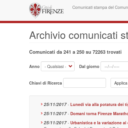
Salta
Comunicati stampa del Comune
al
contenuto
principale
Archivio comunicati 
Comunicati da 241 a 250 su 72263 trovati
Anno
Dal giorno
Chiavi di Ricerca
Applica
25/11/2017
-
Lunedí via alla potatura dei t
25/11/2017
-
Domani torna Firenze Maratho
25/11/2017
-
Urbanistica e la variazione a