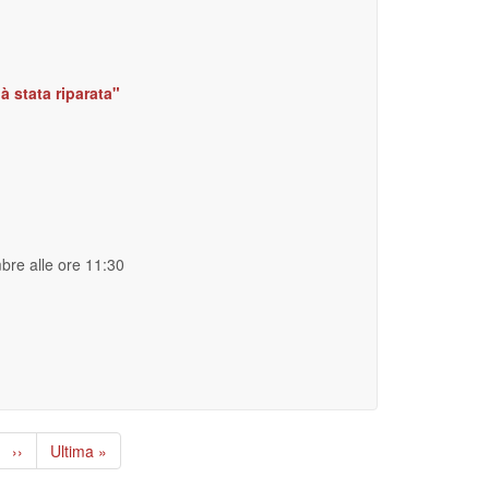
à stata riparata"
mbre alle ore 11:30
Pagina
››
Ultima
Ultima »
successiva
pagina