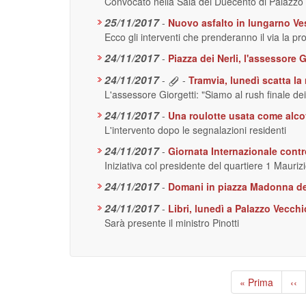
Convocato nella Sala dei Duecento di Palazzo
25/11/2017
-
Nuovo asfalto in lungarno Vespu
Ecco gli interventi che prenderanno il via la pr
24/11/2017
-
Piazza dei Nerli, l'assessore 
24/11/2017
-
-
Tramvia, lunedì scatta la 
L'assessore Giorgetti: "Siamo al rush finale dei l
24/11/2017
-
Una roulotte usata come alcov
L'intervento dopo le segnalazioni residenti
24/11/2017
-
Giornata Internazionale contr
Iniziativa col presidente del quartiere 1 Mauri
24/11/2017
-
Domani in piazza Madonna del
24/11/2017
-
Libri, lunedì a Palazzo Vecchi
Sarà presente il ministro Pinotti
Paginazione
Prima
« Prima
Pag
‹‹
pagina
pre