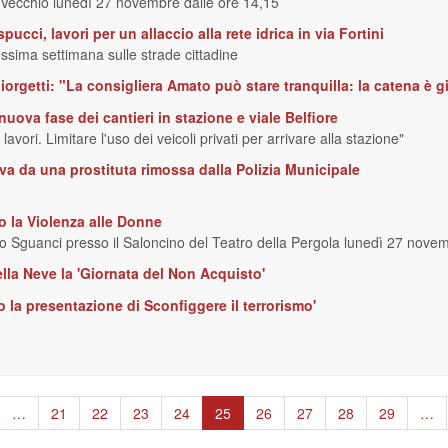
 Vecchio lunedì 27 novembre dalle ore 14,15
cci, lavori per un allaccio alla rete idrica in via Fortini
ossima settimana sulle strade cittadine
Giorgetti: "La consigliera Amato può stare tranquilla: la catena è gi
nuova fase dei cantieri in stazione e viale Belfiore
avori. Limitare l'uso dei veicoli privati per arrivare alla stazione"
a da una prostituta rimossa dalla Polizia Municipale
o la Violenza alle Donne
zio Sguanci presso il Saloncino del Teatro della Pergola lunedì 27 nove
la Neve la 'Giornata del Non Acquisto'
o la presentazione di Sconfiggere il terrorismo'
ina
…
Page
21
Page
22
Page
23
Page
24
Pagina
25
Page
26
Page
27
Page
28
Page
29
…
cedente
attuale