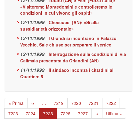
12/11/1999
-
Totaro (AN) e Pieri (Forza Italia):
«Visiteremo Montedomini e controlleremo le
condizioni in cui vivono gli ospiti»
12/11/1999
-
Checcucci (AN): «Sì alla
sussidiarietà orizzontale»
12/11/1999
-
I Grandi si incontrano in Palazzo
Vecchio. Sale chiuse per preparare il vertice
12/11/1999
-
Interrogazione sulle condizioni di via
Calimala presentata da Orlandini (AN)
11/11/1999
-
Il sindaco incontra i cittadini al
Quartiere 5
Paginazione
Prima
« Prima
Pagina
‹‹
…
Page
7219
Page
7220
Page
7221
Page
7222
pagina
precedente
Page
7223
Page
7224
Pagina
7225
Page
7226
Page
7227
Pagina
››
Ultima
Ultima »
attuale
successiva
pagina