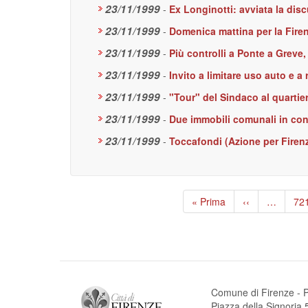
23/11/1999
-
Ex Longinotti: avviata la dis
23/11/1999
-
Domenica mattina per la Fire
23/11/1999
-
Più controlli a Ponte a Greve,
23/11/1999
-
Invito a limitare uso auto e a
23/11/1999
-
"Tour" del Sindaco al quartier
23/11/1999
-
Due immobili comunali in conc
23/11/1999
-
Toccafondi (Azione per Firen
Paginazione
Prima
« Prima
Pagina
‹‹
…
Pa
72
pagina
precedente
Comune di Firenze - P
Piazza della Signori