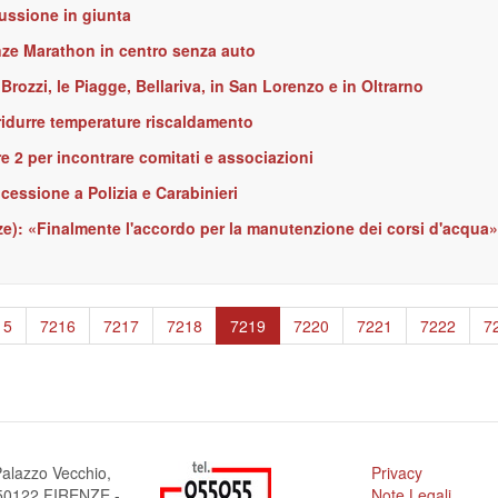
cussione in giunta
nze Marathon in centro senza auto
 Brozzi, le Piagge, Bellariva, in San Lorenzo e in Oltrarno
 ridurre temperature riscaldamento
e 2 per incontrare comitati e associazioni
essione a Polizia e Carabinieri
ze): «Finalmente l'accordo per la manutenzione dei corsi d'acqua»
ge
15
Page
7216
Page
7217
Page
7218
Pagina
7219
Page
7220
Page
7221
Page
7222
P
7
attuale
alazzo Vecchio,
Privacy
a 50122 FIRENZE -
Note Legali