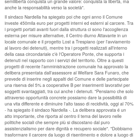
semilibertà conquista un grande valore: conquista la libertà, ma
anche la responsabilità verso la società".
Il sindaco Nardella ha spiegato poi che ogni anno il Comune
investe 450mila euro per progetti interni ed esterni al carcere. Tra
i progetti portati avanti fuori dalla struttura ci sono l'accoglienza
esterna per misure alternative, il Centro diurno Attavante in un
locale comunale e il progetto Lost a Trespiano (per l'avviamento
al lavoro dei detenuti), mentre tra i progetti realizzati all'interno
della casa circondariale c'è l'Operatore Ponte, che supporta i
detenuti nel rapporto con i servizi del territorio. Oltre a questi
progetti di recente l'amministrazione comunale ha approvato la
delibera presentata dall'assessore al Welfare Sara Funaro, che
prevede di inserire negli appalti del Comune e delle partecipate
una riserva del 5% a cooperative B per inserimenti lavorativi per
soggetti svantaggiati, tra cui anche i detenuti. "Pensiamo che solo
attraverso opportunità concrete possiamo dare la possibilità di
una vita differente e diminuire l'alto tasso di recidività, oggi al 70%
- ha spiegato il sindaco Nardella -. La delibera approvata é un
atto importante, che riporta al centro il tema del lavoro nelle
politiche sociali che sempre più si discostano dal puro
assistenzialismo per dare dignità e recupero sociale". "Dobbiamo
trasformare il carcere da luogo di risentimento e dolore a luogo di