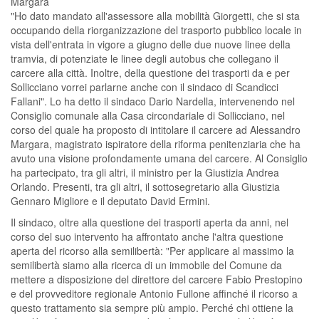
Margara
"Ho dato mandato all'assessore alla mobilità Giorgetti, che si sta
occupando della riorganizzazione del trasporto pubblico locale in
vista dell'entrata in vigore a giugno delle due nuove linee della
tramvia, di potenziate le linee degli autobus che collegano il
carcere alla città. Inoltre, della questione dei trasporti da e per
Sollicciano vorrei parlarne anche con il sindaco di Scandicci
Fallani". Lo ha detto il sindaco Dario Nardella, intervenendo nel
Consiglio comunale alla Casa circondariale di Sollicciano, nel
corso del quale ha proposto di intitolare il carcere ad Alessandro
Margara, magistrato ispiratore della riforma penitenziaria che ha
avuto una visione profondamente umana del carcere. Al Consiglio
ha partecipato, tra gli altri, il ministro per la Giustizia Andrea
Orlando. Presenti, tra gli altri, il sottosegretario alla Giustizia
Gennaro Migliore e il deputato David Ermini.
Il sindaco, oltre alla questione dei trasporti aperta da anni, nel
corso del suo intervento ha affrontato anche l'altra questione
aperta del ricorso alla semilibertà: "Per applicare al massimo la
semilibertà siamo alla ricerca di un immobile del Comune da
mettere a disposizione del direttore del carcere Fabio Prestopino
e del provveditore regionale Antonio Fullone affinché il ricorso a
questo trattamento sia sempre più ampio. Perché chi ottiene la