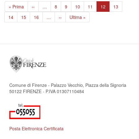
Paginazione
Prima
« Prima
Pagina
‹‹
…
Page
8
Page
9
Page
10
Page
11
Pagina
12
Page
13
pagina
precedente
attuale
Page
14
Page
15
Page
16
…
Pagina
››
Ultima
Ultima »
successiva
pagina
Comune di Firenze - Palazzo Vecchio, Piazza della Signoria
50122 FIRENZE - P.IVA 01307110484
Posta Elettronica Certificata