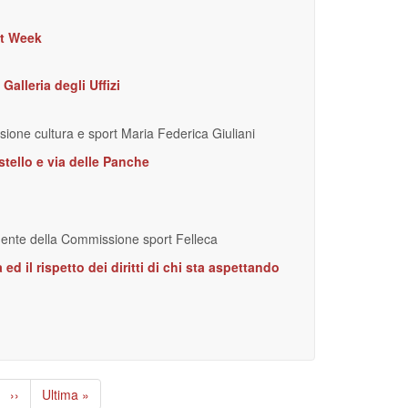
ft Week
Galleria degli Uffizi
sione cultura e sport Maria Federica Giuliani
tello e via delle Panche
idente della Commissione sport Felleca
d il rispetto dei diritti di chi sta aspettando
Pagina
››
Ultima
Ultima »