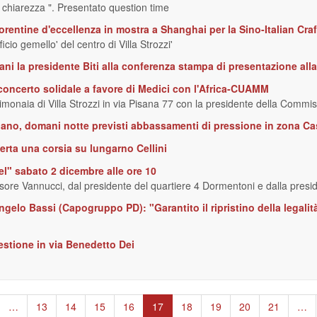
e chiarezza ". Presentato question time
iorentine d'eccellenza in mostra a Shanghai per la Sino-Italian Cra
cio gemello' del centro di Villa Strozzi'
ani la presidente Biti alla conferenza stampa di presentazione alla 
 concerto solidale a favore di Medici con l'Africa-CUAMM
monaia di Villa Strozzi in via Pisana 77 con la presidente della Commis
nano, domani notte previsti abbassamenti di pressione in zona Cas
erta una corsia su lungarno Cellini
gel" sabato 2 dicembre alle ore 10
ssore Vannucci, dal presidente del quartiere 4 Dormentoni e dalla pres
lo Bassi (Capogruppo PD): "Garantito il ripristino della legalità e
stione in via Benedetto Dei
ina
…
Page
13
Page
14
Page
15
Page
16
Pagina
17
Page
18
Page
19
Page
20
Page
21
…