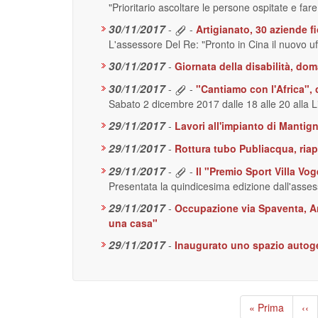
"Prioritario ascoltare le persone ospitate e far
30/11/2017
-
-
Artigianato, 30 aziende f
L'assessore Del Re: "Pronto in Cina il nuovo uffi
30/11/2017
-
Giornata della disabilità, dom
30/11/2017
-
-
"Cantiamo con l'Africa",
Sabato 2 dicembre 2017 dalle 18 alle 20 alla Li
29/11/2017
-
Lavori all'impianto di Mantig
29/11/2017
-
Rottura tubo Publiacqua, riap
29/11/2017
-
-
Il "Premio Sport Villa Vo
Presentata la quindicesima edizione dall'asse
29/11/2017
-
Occupazione via Spaventa, Ange
una casa"
29/11/2017
-
Inaugurato uno spazio autoge
Paginazione
Prima
« Prima
Pag
‹‹