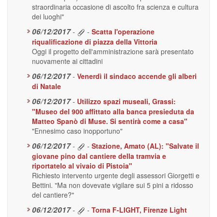
straordinaria occasione di ascolto fra scienza e cultura
dei luoghi"
06/12/2017
-
-
Scatta l'operazione
riqualificazione di piazza della Vittoria
Oggi il progetto dell'amministrazione sarà presentato
nuovamente ai cittadini
06/12/2017
-
Venerdì il sindaco accende gli alberi
di Natale
06/12/2017
-
Utilizzo spazi museali, Grassi:
"Museo del 900 affittato alla banca presieduta da
Matteo Spanò di Muse. Si sentirà come a casa"
"Ennesimo caso inopportuno"
06/12/2017
-
-
Stazione, Amato (AL): "Salvate il
giovane pino dal cantiere della tramvia e
riportatelo al vivaio di Pistoia"
Richiesto intervento urgente degli assessori Giorgetti e
Bettini. "Ma non dovevate vigilare sui 5 pini a ridosso
del cantiere?"
06/12/2017
-
-
Torna F-LIGHT, Firenze Light