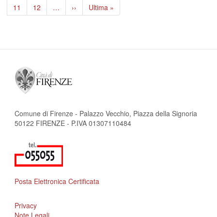
pagina
precedente
attuale
Page
11
Page
12
…
Pagina
››
Ultima
Ultima »
successiva
pagina
Comune di Firenze - Palazzo Vecchio, Piazza della Signoria
50122 FIRENZE - P.IVA 01307110484
Posta Elettronica Certificata
Privacy
Note Legali