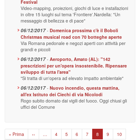
Festival
Video-mapping, proiezioni, giochi di luce e installazioni
in oltre 15 luoghi sul tema 'Frontiere'.Nardella: "Un
messaggio di bellezza e di pace"
06/12/2017
-
Domenica prossima c'è il Boboli
Christmas musical road con 70 botteghe aperte
Via Romana pedonale e negozi aperti con attività per
grandi e piccoli
06/12/2017
-
Aeroporto, Amato (AL): "142
prescrizioni per un'opera insostenibile. Ripensare
sviluppo di tutta l'area"
"Si tratta di un'opera ad elevato impatto ambientale"
06/12/2017
-
Nuovo incendio, questa mattina,
all'ex Istituto dei Ciechi di via Nicolodi
Rogo subito domato dai vigili del fuoco. Oggi chiusi gli
uffici del Comune
Paginazione
Prima
« Prima
Pagina
‹‹
…
Page
4
Page
5
Page
6
Page
7
Pagina
8
Page
9
Page
10