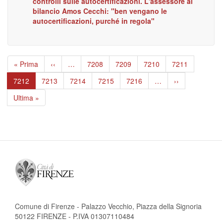
controlli sulle autocertificazioni. L'assessore al
bilancio Amos Cecchi: "ben vengano le
autocertificazioni, purché in regola"
Paginazione
Prima
« Prima
Pagina
‹‹
…
Page
7208
Page
7209
Page
7210
Page
7211
pagina
precedente
Pagina
7212
Page
7213
Page
7214
Page
7215
Page
7216
…
Pagina
››
attuale
successiva
Ultima
Ultima »
pagina
Comune di Firenze - Palazzo Vecchio, Piazza della Signoria
50122 FIRENZE - P.IVA 01307110484