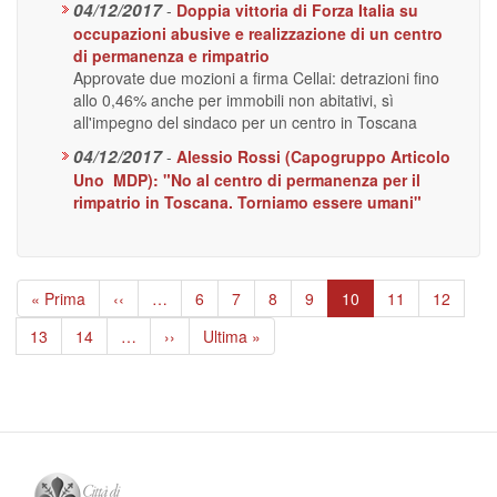
04/12/2017
-
Doppia vittoria di Forza Italia su
occupazioni abusive e realizzazione di un centro
di permanenza e rimpatrio
Approvate due mozioni a firma Cellai: detrazioni fino
allo 0,46% anche per immobili non abitativi, sì
all'impegno del sindaco per un centro in Toscana
04/12/2017
-
Alessio Rossi (Capogruppo Articolo
Uno  MDP): "No al centro di permanenza per il
rimpatrio in Toscana. Torniamo essere umani"
Paginazione
Prima
« Prima
Pagina
‹‹
…
Page
6
Page
7
Page
8
Page
9
Pagina
10
Page
11
Page
12
pagina
precedente
attuale
Page
13
Page
14
…
Pagina
››
Ultima
Ultima »
successiva
pagina