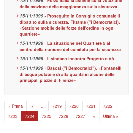
15/11/1999
-
Forza Italia si astiene sulla votazione
della mozione della maggioranza sulla sicurezza
15/11/1999
-
Proseguito in Consiglio comunale il
dibattito sulla sicurezza. Fittante ("i Democratici):
«Stazione mobile delle forze dell'ordine in ogni
quartiere»
15/11/1999
-
La situazione nel Quartiere 5 al
centro della riunione del comitato per la sicurezza
15/11/1999
-
Il sindaco incontra Progetto città
15/11/1999
-
Basosi ("i Democratici"): «Fontanelli
di acqua potabile di alta qualità in alcune delle
principali piazze di Firenze»
Paginazione
Prima
« Prima
Pagina
‹‹
…
Page
7219
Page
7220
Page
7221
Page
7222
pagina
precedente
Page
7223
Pagina
7224
Page
7225
Page
7226
Page
7227
Pagina
››
Ultima
Ultima »
attuale
successiva
pagina