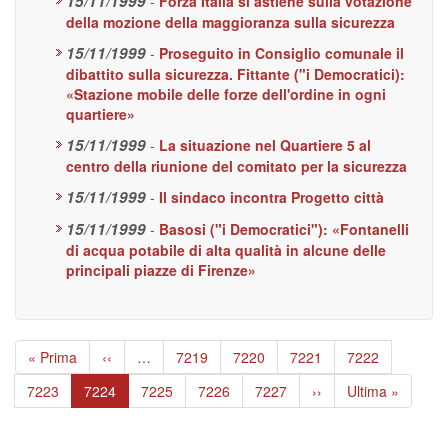
15/11/1999
-
Forza Italia si astiene sulla votazione
della mozione della maggioranza sulla sicurezza
15/11/1999
-
Proseguito in Consiglio comunale il
dibattito sulla sicurezza. Fittante ("i Democratici):
«Stazione mobile delle forze dell'ordine in ogni
quartiere»
15/11/1999
-
La situazione nel Quartiere 5 al
centro della riunione del comitato per la sicurezza
15/11/1999
-
Il sindaco incontra Progetto città
15/11/1999
-
Basosi ("i Democratici"): «Fontanelli
di acqua potabile di alta qualità in alcune delle
principali piazze di Firenze»
Paginazione
Prima
« Prima
Pagina
‹‹
…
Page
7219
Page
7220
Page
7221
Page
7222
pagina
precedente
Page
7223
Pagina
7224
Page
7225
Page
7226
Page
7227
Pagina
››
Ultima
Ultima »
attuale
successiva
pagina