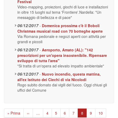
Festival
Video-mapping, proiezioni, giochi di luce e installazioni
in oltre 15 luoghi sul tema 'Frontiere'.Nardella: "Un
messaggio di bellezza e di pace"
06/12/2017
-
Domenica prossima c'è il Boboli
Christmas musical road con 70 botteghe aperte
Via Romana pedonale e negozi aperti con attività per
grandi e piccoli
06/12/2017
-
Aeroporto, Amato (AL): "142
prescrizioni per un'opera insostenibile. Ripensare
sviluppo di tutta l'area"
"Si tratta di un'opera ad elevato impatto ambientale"
06/12/2017
-
Nuovo incendio, questa mattina,
all'ex Istituto dei Ciechi di via Nicolodi
Rogo subito domato dai vigili del fuoco. Oggi chiusi gli
uffici del Comune
Paginazione
Prima
« Prima
Pagina
‹‹
…
Page
4
Page
5
Page
6
Page
7
Pagina
8
Page
9
Page
10