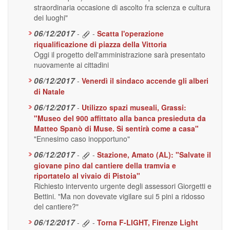
straordinaria occasione di ascolto fra scienza e cultura
dei luoghi"
06/12/2017
-
-
Scatta l'operazione
riqualificazione di piazza della Vittoria
Oggi il progetto dell'amministrazione sarà presentato
nuovamente ai cittadini
06/12/2017
-
Venerdì il sindaco accende gli alberi
di Natale
06/12/2017
-
Utilizzo spazi museali, Grassi:
"Museo del 900 affittato alla banca presieduta da
Matteo Spanò di Muse. Si sentirà come a casa"
"Ennesimo caso inopportuno"
06/12/2017
-
-
Stazione, Amato (AL): "Salvate il
giovane pino dal cantiere della tramvia e
riportatelo al vivaio di Pistoia"
Richiesto intervento urgente degli assessori Giorgetti e
Bettini. "Ma non dovevate vigilare sui 5 pini a ridosso
del cantiere?"
06/12/2017
-
-
Torna F-LIGHT, Firenze Light