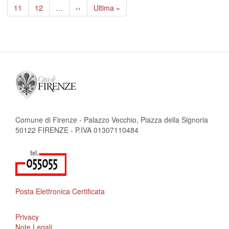
pagina
precedente
attuale
Page
11
Page
12
…
Pagina
››
Ultima
Ultima »
successiva
pagina
Comune di Firenze - Palazzo Vecchio, Piazza della Signoria
50122 FIRENZE - P.IVA 01307110484
Posta Elettronica Certificata
Privacy
Note Legali