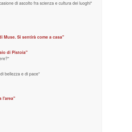
sione di ascolto fra scienza e cultura dei luoghi"
di Muse. Si sentirà come a casa"
aio di Pistoia"
iere?"
 di bellezza e di pace"
 l'area"