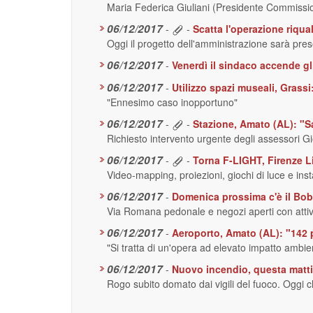
Maria Federica Giuliani (Presidente Commissione
06/12/2017
-
-
Scatta l'operazione riqual
Oggi il progetto dell'amministrazione sarà pre
06/12/2017
-
Venerdì il sindaco accende gli
06/12/2017
-
Utilizzo spazi museali, Grass
"Ennesimo caso inopportuno"
06/12/2017
-
-
Stazione, Amato (AL): "Sal
Richiesto intervento urgente degli assessori Gio
06/12/2017
-
-
Torna F-LIGHT, Firenze L
Video-mapping, proiezioni, giochi di luce e inst
06/12/2017
-
Domenica prossima c'è il Bob
Via Romana pedonale e negozi aperti con attivi
06/12/2017
-
Aeroporto, Amato (AL): "142 p
"Si tratta di un'opera ad elevato impatto ambie
06/12/2017
-
Nuovo incendio, questa mattina
Rogo subito domato dai vigili del fuoco. Oggi ch