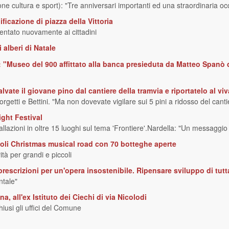
 cultura e sport): "Tre anniversari importanti ed una straordinaria occa
ificazione di piazza della Vittoria
sentato nuovamente ai cittadini
 alberi di Natale
i: "Museo del 900 affittato alla banca presieduta da Matteo Spanò 
vate il giovane pino dal cantiere della tramvia e riportatelo al viv
rgetti e Bettini. "Ma non dovevate vigilare sui 5 pini a ridosso del cant
ight Festival
allazioni in oltre 15 luoghi sul tema 'Frontiere'.Nardella: "Un messaggio
oli Christmas musical road con 70 botteghe aperte
tà per grandi e piccoli
rescrizioni per un'opera insostenibile. Ripensare sviluppo di tutta
ntale"
, all'ex Istituto dei Ciechi di via Nicolodi
iusi gli uffici del Comune