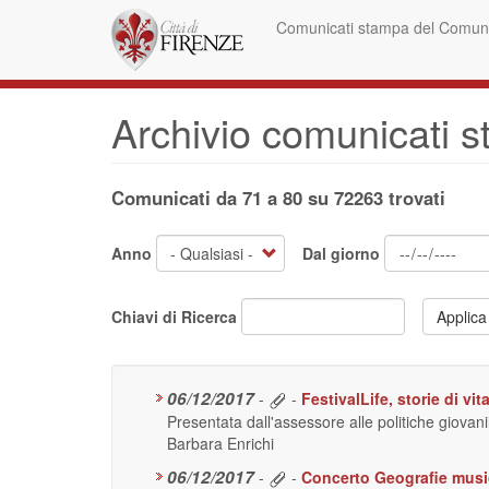
Salta
Comunicati stampa del Comune
al
contenuto
principale
Archivio comunicati 
Comunicati da 71 a 80 su 72263 trovati
Anno
Dal giorno
Chiavi di Ricerca
Applica
06/12/2017
-
-
FestivalLife, storie di vit
Presentata dall'assessore alle politiche giovani
Barbara Enrichi
06/12/2017
-
-
Concerto Geografie musica