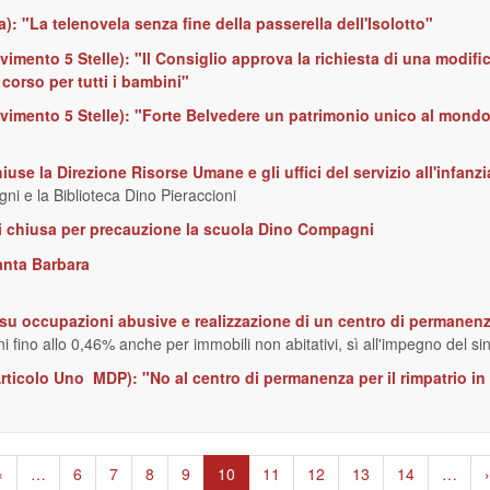
ra): "La telenovela senza fine della passerella dell'Isolotto"
imento 5 Stelle): "Il Consiglio approva la richiesta di una modific
 corso per tutti i bambini"
vimento 5 Stelle): "Forte Belvedere un patrimonio unico al mondo
iuse la Direzione Risorse Umane e gli uffici del servizio all'infanzi
i e la Biblioteca Dino Pieraccioni
i chiusa per precauzione la scuola Dino Compagni
Santa Barbara
ia su occupazioni abusive e realizzazione di un centro di permanenz
i fino allo 0,46% anche per immobili non abitativi, sì all'impegno del 
ticolo Uno  MDP): "No al centro di permanenza per il rimpatrio 
agina
‹
…
Page
6
Page
7
Page
8
Page
9
Pagina
10
Page
11
Page
12
Page
13
Page
14
…
›