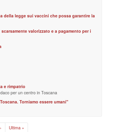
a della legge sui vaccini che possa garantire la
 scarsamente valorizzato e a pagamento per i
a
a e rimpatrio
sindaco per un centro in Toscana
in Toscana. Torniamo essere umani"
Pagina
›
Ultima
Ultima »