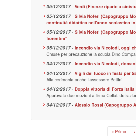
05/12/2017
-
Verdi (Firenze riparte a sinist
05/12/2017
-
Silvia Noferi (Capogruppo Mov
continuità didattica nell'anno scolastico in
05/12/2017
-
Silvia Noferi (Capogruppo Mo
fiorentini"
05/12/2017
-
Incendio via Nicolodi, oggi ch
Chiuse per precauzione la scuola Dino Compagn
04/12/2017
-
Incendio via Nicolodi, doman
04/12/2017
-
Vigili del fuoco in festa per 
Alla cerimonia anche l'assessore Bettini
04/12/2017
-
Doppia vittoria di Forza Ital
Approvate due mozioni a firma Cellai: detrazion
04/12/2017
-
Alessio Rossi (Capogruppo Ar
Paginazione
Prima
« Prima
P
‹