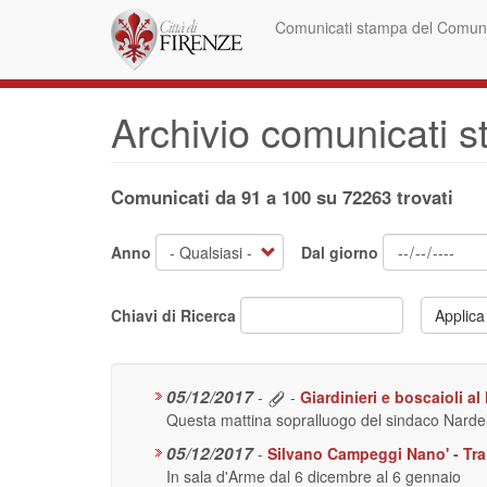
Salta
Comunicati stampa del Comune
al
contenuto
principale
Archivio comunicati 
Comunicati da 91 a 100 su 72263 trovati
Anno
Dal giorno
Chiavi di Ricerca
Applica
05/12/2017
-
-
Giardinieri e boscaioli a
Questa mattina sopralluogo del sindaco Nardella
05/12/2017
-
Silvano Campeggi Nano' - Tra 
In sala d'Arme dal 6 dicembre al 6 gennaio