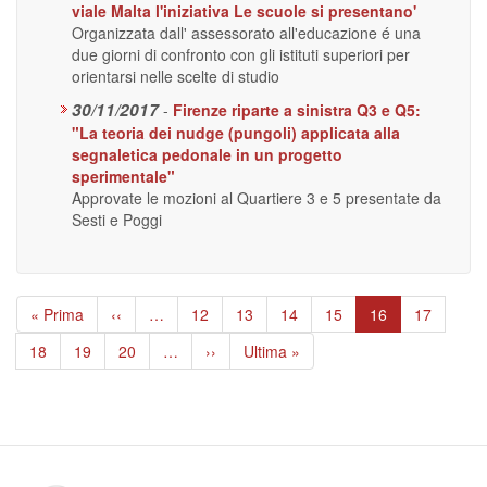
viale Malta l'iniziativa Le scuole si presentano'
Organizzata dall' assessorato all'educazione é una
due giorni di confronto con gli istituti superiori per
orientarsi nelle scelte di studio
30/11/2017
-
Firenze riparte a sinistra Q3 e Q5:
"La teoria dei nudge (pungoli) applicata alla
segnaletica pedonale in un progetto
sperimentale"
Approvate le mozioni al Quartiere 3 e 5 presentate da
Sesti e Poggi
Paginazione
Prima
« Prima
Pagina
‹‹
…
Page
12
Page
13
Page
14
Page
15
Pagina
16
Page
17
pagina
precedente
attuale
Page
18
Page
19
Page
20
…
Pagina
››
Ultima
Ultima »
successiva
pagina