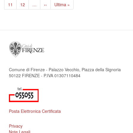
pagina
precedente
attuale
Page
11
Page
12
…
Pagina
››
Ultima
Ultima »
successiva
pagina
Comune di Firenze - Palazzo Vecchio, Piazza della Signoria
50122 FIRENZE - P.IVA 01307110484
Posta Elettronica Certificata
Privacy
Note Legali