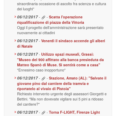
straordinaria occasione di ascolto fra scienza e cultura
dei luoghi"
06/12/2017
-
-
Scatta l'operazione
riqualificazione di piazza della Vittoria
Oggi il progetto dell'amministrazione sarà presentato
nuovamente ai cittadini
06/12/2017
-
Venerdì il sindaco accende gli alberi
di Natale
06/12/2017
-
Utilizzo spazi museali, Grassi:
"Museo del 900 affittato alla banca presieduta da
Matteo Spanò di Muse. Si sentirà come a casa"
"Ennesimo caso inopportuno"
06/12/2017
-
-
Stazione, Amato (AL): "Salvate il
giovane pino dal cantiere della tramvia e
riportatelo al vivaio di Pistoia"
Richiesto intervento urgente degli assessori Giorgetti e
Bettini. "Ma non dovevate vigilare sui 5 pini a ridosso
del cantiere?"
06/12/2017
-
-
Torna F-LIGHT, Firenze Light