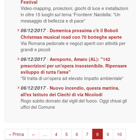
Festival
Video-mapping, proiezioni, giochi di luce e installazioni
in oltre 15 luoghi sul tema 'Frontiere'.Nardella: "Un
messaggio di bellezza e di pace"
06/12/2017
-
Domenica prossima c'è il Boboli
Christmas musical road con 70 botteghe aperte
Via Romana pedonale e negozi aperti con attività per
grandi e piccoli
06/12/2017
-
Aeroporto, Amato (AL): "142
prescrizioni per un'opera insostenibile. Ripensare
sviluppo di tutta l'area"
"Si tratta di un'opera ad elevato impatto ambientale"
06/12/2017
-
Nuovo incendio, questa mattina,
all'ex Istituto dei Ciechi di via Nicolodi
Rogo subito domato dai vigili del fuoco. Oggi chiusi gli
uffici del Comune
Paginazione
Prima
« Prima
Pagina
‹‹
…
Page
4
Page
5
Page
6
Page
7
Pagina
8
Page
9
Page
10