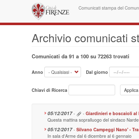
Salta
Comunicati stampa del Comune
al
contenuto
principale
Archivio comunicati 
Comunicati da 91 a 100 su 72263 trovati
Anno
Dal giorno
Chiavi di Ricerca
Applica
05/12/2017
-
-
Giardinieri e boscaioli a
Questa mattina sopralluogo del sindaco Nardella
05/12/2017
-
Silvano Campeggi Nano' - Tra 
In sala d'Arme dal 6 dicembre al 6 gennaio