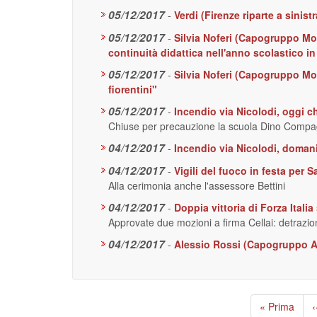
05/12/2017
-
Verdi (Firenze riparte a sinist
05/12/2017
-
Silvia Noferi (Capogruppo Mov
continuità didattica nell'anno scolastico in
05/12/2017
-
Silvia Noferi (Capogruppo Mo
fiorentini"
05/12/2017
-
Incendio via Nicolodi, oggi ch
Chiuse per precauzione la scuola Dino Compagn
04/12/2017
-
Incendio via Nicolodi, doman
04/12/2017
-
Vigili del fuoco in festa per 
Alla cerimonia anche l'assessore Bettini
04/12/2017
-
Doppia vittoria di Forza Ital
Approvate due mozioni a firma Cellai: detrazion
04/12/2017
-
Alessio Rossi (Capogruppo Ar
Paginazione
Prima
« Prima
P
‹