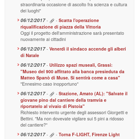
straordinaria occasione di ascolto fra scienza e cultura
dei luoghi"
06/12/2017
-
-
Scatta l'operazione
riqualificazione di piazza della Vittoria
Oggi il progetto dell'amministrazione sarà presentato
nuovamente ai cittadini
06/12/2017
-
Venerdì il sindaco accende gli alberi
di Natale
06/12/2017
-
Utilizzo spazi museali, Grassi:
"Museo del 900 affittato alla banca presieduta da
Matteo Spanò di Muse. Si sentirà come a casa"
"Ennesimo caso inopportuno"
06/12/2017
-
-
Stazione, Amato (AL): "Salvate il
giovane pino dal cantiere della tramvia e
riportatelo al vivaio di Pistoia"
Richiesto intervento urgente degli assessori Giorgetti e
Bettini. "Ma non dovevate vigilare sui 5 pini a ridosso
del cantiere?"
06/12/2017
-
-
Torna F-LIGHT, Firenze Light