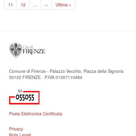
pagina
precedente
attuale
Page
11
Page
12
…
Pagina
››
Ultima
Ultima »
successiva
pagina
Comune di Firenze - Palazzo Vecchio, Piazza della Signoria
50122 FIRENZE - P.IVA 01307110484
Posta Elettronica Certificata
Privacy
Note Legali