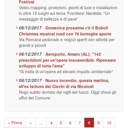
Festival
Video-mapping, proiezioni, giochi di luce e installazioni
in oltre 15 luoghi sul tema 'Frontiere'.Nardella: "Un
messaggio di bellezza e di pace"
06/12/2017
-
Domenica prossima c'è il Boboli
Christmas musical road con 70 botteghe aperte
Via Romana pedonale e negozi aperti con attività per
grandi e piccoli
06/12/2017
-
Aeroporto, Amato (AL): "142
prescrizioni per un'opera insostenibile. Ripensare
sviluppo di tutta l'area"
"Si tratta di un'opera ad elevato impatto ambientale"
06/12/2017
-
Nuovo incendio, questa mattina,
all'ex Istituto dei Ciechi di via Nicolodi
Rogo subito domato dai vigili del fuoco. Oggi chiusi gli
uffici del Comune
Paginazione
Prima
« Prima
Pagina
‹‹
…
Page
4
Page
5
Page
6
Page
7
Pagina
8
Page
9
Page
10