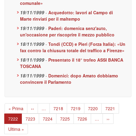
comunale»
19/11/1999
-
Acquedotto: lavori al Campo di
Marte rinviati per il maltempo
19/11/1999
-
Paderi: domenica senz'auto,
un'occasione per riscoprire il mezzo pubblico
18/11/1999
-
Tondi (CCD) e Pieri (Forza Italia): «Un
fax contro la chiusura totale del traffico a Firenze»
18/11/1999
-
Presentato il 18° trofeo ASSI BANCA
TOSCANA
18/11/1999
-
Domenici: dopo Amato dobbiamo
convincere il Parlamento
Paginazione
Prima
« Prima
Pagina
‹‹
…
Page
7218
Page
7219
Page
7220
Page
7221
pagina
precedente
Pagina
7222
Page
7223
Page
7224
Page
7225
Page
7226
…
Pagina
››
attuale
successiva
Ultima
Ultima »
pagina