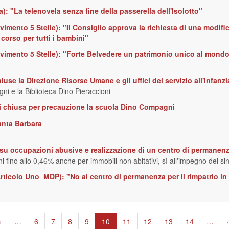
ra): "La telenovela senza fine della passerella dell'Isolotto"
imento 5 Stelle): "Il Consiglio approva la richiesta di una modific
 corso per tutti i bambini"
vimento 5 Stelle): "Forte Belvedere un patrimonio unico al mondo
iuse la Direzione Risorse Umane e gli uffici del servizio all'infanzi
i e la Biblioteca Dino Pieraccioni
i chiusa per precauzione la scuola Dino Compagni
Santa Barbara
ia su occupazioni abusive e realizzazione di un centro di permanenz
i fino allo 0,46% anche per immobili non abitativi, sì all'impegno del 
ticolo Uno  MDP): "No al centro di permanenza per il rimpatrio 
agina
‹
…
Page
6
Page
7
Page
8
Page
9
Pagina
10
Page
11
Page
12
Page
13
Page
14
…
›