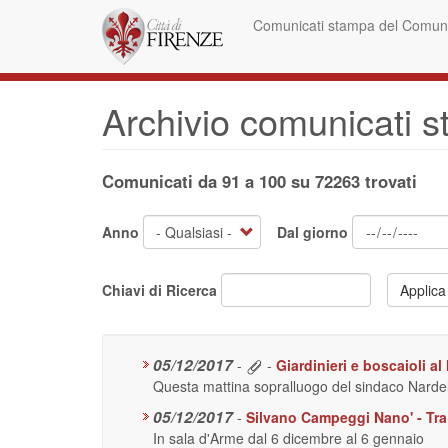
Salta
Comunicati stampa del Comune
al
contenuto
principale
Archivio comunicati 
Comunicati da 91 a 100 su 72263 trovati
Anno
Dal giorno
Chiavi di Ricerca
Applica
05/12/2017
-
-
Giardinieri e boscaioli a
Questa mattina sopralluogo del sindaco Nardella
05/12/2017
-
Silvano Campeggi Nano' - Tra 
In sala d'Arme dal 6 dicembre al 6 gennaio