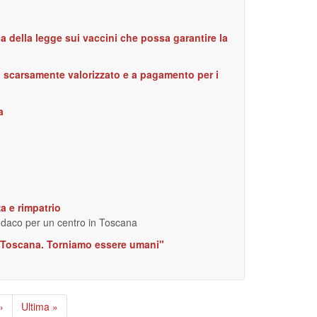
a della legge sui vaccini che possa garantire la
 scarsamente valorizzato e a pagamento per i
a
a e rimpatrio
sindaco per un centro in Toscana
in Toscana. Torniamo essere umani"
Pagina
›
Ultima
Ultima »