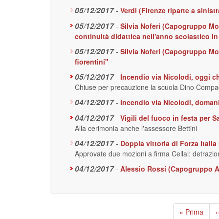
05/12/2017
-
Verdi (Firenze riparte a sinist
05/12/2017
-
Silvia Noferi (Capogruppo Mov
continuità didattica nell'anno scolastico in
05/12/2017
-
Silvia Noferi (Capogruppo Mo
fiorentini"
05/12/2017
-
Incendio via Nicolodi, oggi ch
Chiuse per precauzione la scuola Dino Compagn
04/12/2017
-
Incendio via Nicolodi, doman
04/12/2017
-
Vigili del fuoco in festa per 
Alla cerimonia anche l'assessore Bettini
04/12/2017
-
Doppia vittoria di Forza Ital
Approvate due mozioni a firma Cellai: detrazion
04/12/2017
-
Alessio Rossi (Capogruppo Ar
Paginazione
Prima
« Prima
P
‹