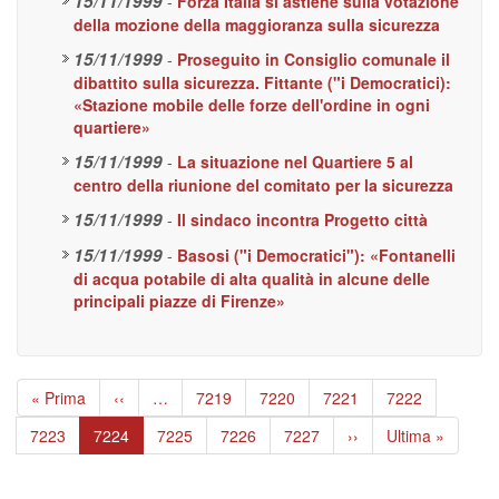
15/11/1999
-
Forza Italia si astiene sulla votazione
della mozione della maggioranza sulla sicurezza
15/11/1999
-
Proseguito in Consiglio comunale il
dibattito sulla sicurezza. Fittante ("i Democratici):
«Stazione mobile delle forze dell'ordine in ogni
quartiere»
15/11/1999
-
La situazione nel Quartiere 5 al
centro della riunione del comitato per la sicurezza
15/11/1999
-
Il sindaco incontra Progetto città
15/11/1999
-
Basosi ("i Democratici"): «Fontanelli
di acqua potabile di alta qualità in alcune delle
principali piazze di Firenze»
Paginazione
Prima
« Prima
Pagina
‹‹
…
Page
7219
Page
7220
Page
7221
Page
7222
pagina
precedente
Page
7223
Pagina
7224
Page
7225
Page
7226
Page
7227
Pagina
››
Ultima
Ultima »
attuale
successiva
pagina