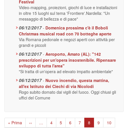
Festival
Video-mapping, proiezioni, giochi di luce e installazioni
in oltre 15 luoghi sul tema 'Frontiere'.Nardella: "Un
messaggio di bellezza e di pace"
06/12/2017
-
Domenica prossima c'è il Boboli
Christmas musical road con 70 botteghe aperte
Via Romana pedonale e negozi aperti con attività per
grandi e piccoli
06/12/2017
-
Aeroporto, Amato (AL): "142
prescrizioni per un'opera insostenibile. Ripensare
sviluppo di tutta l'area"
"Si tratta di un'opera ad elevato impatto ambientale"
06/12/2017
-
Nuovo incendio, questa mattina,
all'ex Istituto dei Ciechi di via Nicolodi
Rogo subito domato dai vigili del fuoco. Oggi chiusi gli
uffici del Comune
Paginazione
Prima
« Prima
Pagina
‹‹
…
Page
4
Page
5
Page
6
Page
7
Pagina
8
Page
9
Page
10