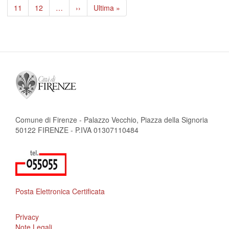
pagina
precedente
attuale
Page
11
Page
12
…
Pagina
››
Ultima
Ultima »
successiva
pagina
Comune di Firenze - Palazzo Vecchio, Piazza della Signoria
50122 FIRENZE - P.IVA 01307110484
Posta Elettronica Certificata
Privacy
Note Legali