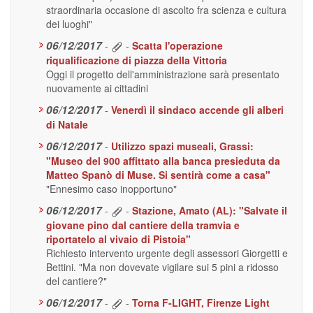
straordinaria occasione di ascolto fra scienza e cultura
dei luoghi"
06/12/2017
-
-
Scatta l'operazione
riqualificazione di piazza della Vittoria
Oggi il progetto dell'amministrazione sarà presentato
nuovamente ai cittadini
06/12/2017
-
Venerdì il sindaco accende gli alberi
di Natale
06/12/2017
-
Utilizzo spazi museali, Grassi:
"Museo del 900 affittato alla banca presieduta da
Matteo Spanò di Muse. Si sentirà come a casa"
"Ennesimo caso inopportuno"
06/12/2017
-
-
Stazione, Amato (AL): "Salvate il
giovane pino dal cantiere della tramvia e
riportatelo al vivaio di Pistoia"
Richiesto intervento urgente degli assessori Giorgetti e
Bettini. "Ma non dovevate vigilare sui 5 pini a ridosso
del cantiere?"
06/12/2017
-
-
Torna F-LIGHT, Firenze Light