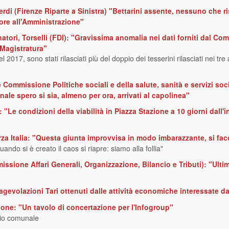
erdi (Firenze Riparte a Sinistra) "Bettarini assente, nessuno che 
ore all'Amministrazione"
tori, Torselli (FDI): "Gravissima anomalia nei dati forniti dal Co
 Magistratura"
 2017, sono stati rilasciati più del doppio dei tesserini rilasciati nei tr
Commissione Politiche sociali e della salute, sanità e servizi soc
nale spero si sia, almeno per ora, arrivati al capolinea"
: "Le condizioni della viabilità in Piazza Stazione a 10 giorni dall'
rza Italia: "Questa giunta improvvisa in modo imbarazzante, si fac
uando si è creato il caos si riapre: siamo alla follia"
ssione Affari Generali, Organizzazione, Bilancio e Tributi): "Ulti
 agevolazioni Tari ottenuti dalle attività economiche interessate da
one: "Un tavolo di concertazione per l'Infogroup"
glio comunale