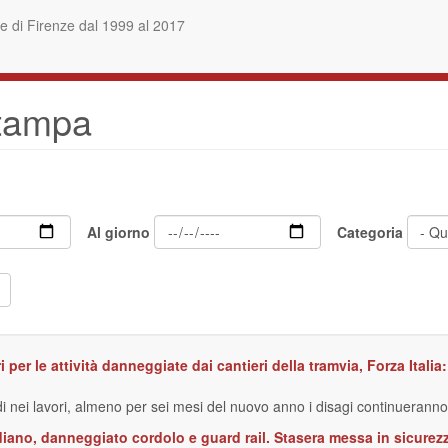
 di Firenze dal 1999 al 2017
stampa
Al giorno
Categoria
i per le attività danneggiate dai cantieri della tramvia, Forza Itali
ardi nei lavori, almeno per sei mesi del nuovo anno i disagi continuerann
ndiano, danneggiato cordolo e guard rail. Stasera messa in sicurez