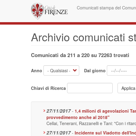
Salta
Comunicati stampa del Comune
al
contenuto
principale
Archivio comunicati 
Comunicati da 211 a 220 su 72263 trovati
Anno
Dal giorno
Chiavi di Ricerca
Applica
27/11/2017
-
1,4 milioni di agevolazioni Tar
provvedimento anche al 2018"
Cellai, Tenerani, Razzanelli e Tani: "Con i rit
27/11/2017
-
Incidente sul Viadotto dell'I