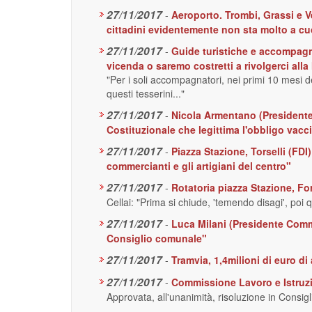
27/11/2017
-
Aeroporto. Trombi, Grassi e V
cittadini evidentemente non sta molto a cu
27/11/2017
-
Guide turistiche e accompagna
vicenda o saremo costretti a rivolgerci alla
"Per i soli accompagnatori, nei primi 10 mesi del
questi tesserini..."
27/11/2017
-
Nicola Armentano (Presidente 
Costituzionale che legittima l'obbligo vacci
27/11/2017
-
Piazza Stazione, Torselli (FDI)
commercianti e gli artigiani del centro"
27/11/2017
-
Rotatoria piazza Stazione, Fo
Cellai: "Prima si chiude, 'temendo disagi', poi q
27/11/2017
-
Luca Milani (Presidente Commi
Consiglio comunale"
27/11/2017
-
Tramvia, 1,4milioni di euro di
27/11/2017
-
Commissione Lavoro e Istruzi
Approvata, all'unanimità, risoluzione in Consi