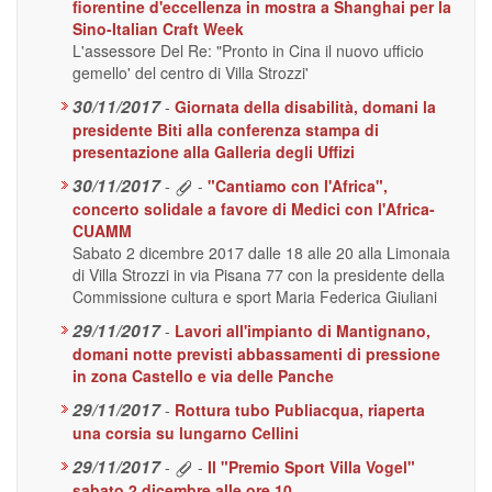
fiorentine d'eccellenza in mostra a Shanghai per la
Sino-Italian Craft Week
L'assessore Del Re: "Pronto in Cina il nuovo ufficio
gemello' del centro di Villa Strozzi'
30/11/2017
-
Giornata della disabilità, domani la
presidente Biti alla conferenza stampa di
presentazione alla Galleria degli Uffizi
30/11/2017
-
-
"Cantiamo con l'Africa",
concerto solidale a favore di Medici con l'Africa-
CUAMM
Sabato 2 dicembre 2017 dalle 18 alle 20 alla Limonaia
di Villa Strozzi in via Pisana 77 con la presidente della
Commissione cultura e sport Maria Federica Giuliani
29/11/2017
-
Lavori all'impianto di Mantignano,
domani notte previsti abbassamenti di pressione
in zona Castello e via delle Panche
29/11/2017
-
Rottura tubo Publiacqua, riaperta
una corsia su lungarno Cellini
29/11/2017
-
-
Il "Premio Sport Villa Vogel"
sabato 2 dicembre alle ore 10