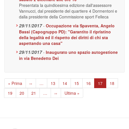
Presentata la quindicesima edizione dall'assessore
Vannucci, dal presidente del quartiere 4 Dormentoni e
dalla presidente della Commissione sport Felleca
29/11/2017
-
Occupazione via Spaventa, Angelo
Bassi (Capogruppo PD): "Garantito il ripristino
della legalità ed il rispetto dei diritti di chi sta
aspettando una casa"
29/11/2017
-
Inaugurato uno spazio autogestione
in via Benedetto Dei
Paginazione
Prima
« Prima
Pagina
‹‹
…
Page
13
Page
14
Page
15
Page
16
Pagina
17
Page
18
pagina
precedente
attuale
Page
19
Page
20
Page
21
…
Pagina
››
Ultima
Ultima »
successiva
pagina