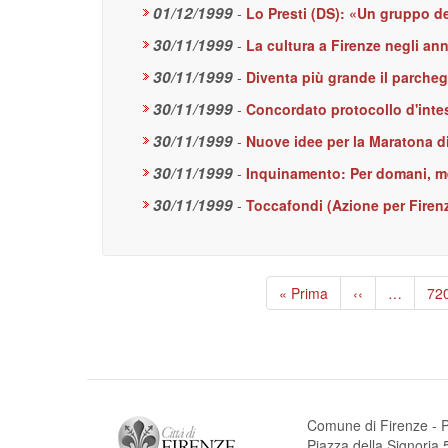
01/12/1999
-
Lo Presti (DS): «Un gruppo de
30/11/1999
-
La cultura a Firenze negli a
30/11/1999
-
Diventa più grande il parcheg
30/11/1999
-
Concordato protocollo d'inte
30/11/1999
-
Nuove idee per la Maratona di
30/11/1999
-
Inquinamento: Per domani, mer
30/11/1999
-
Toccafondi (Azione per Firenz
Paginazione
Prima
« Prima
Pagina
‹‹
…
Pa
72
pagina
precedente
Comune di Firenze - P
Piazza della Signori