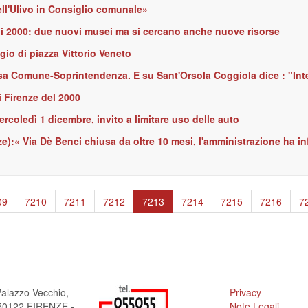
ll'Ulivo in Consiglio comunale»
nni 2000: due nuovi musei ma si cercano anche nuove risorse
gio di piazza Vittorio Veneto
sa Comune-Soprintendenza. E su Sant'Orsola Coggiola dice : "In
 Firenze del 2000
coledì 1 dicembre, invito a limitare uso delle auto
e):« Via Dè Benci chiusa da oltre 10 mesi, l'amministrazione ha inf
ge
09
Page
7210
Page
7211
Page
7212
Pagina
7213
Page
7214
Page
7215
Page
7216
P
7
attuale
alazzo Vecchio,
Privacy
a 50122 FIRENZE -
Note Legali