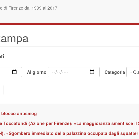
 di Firenze dal 1999 al 2017
stampa
ti
Al giorno
Categoria
di blocco antismog
e Toccafondi (Azione per Firenze): «La maggioranza smentisce il S
 (AN): «Sgombero immediato della palazzina occupata dagli squatter