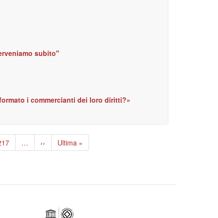
terveniamo subito"
ormato i commercianti dei loro diritti?»
age
217
…
Pagina
››
Ultima
Ultima »
successiva
pagina