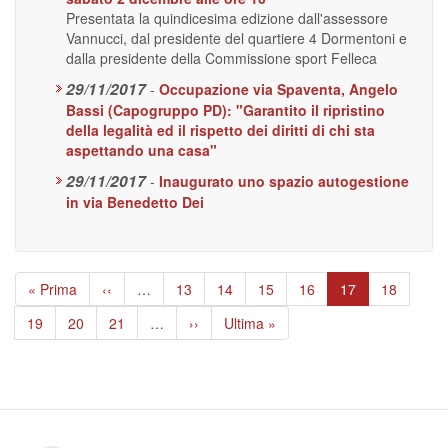
Presentata la quindicesima edizione dall'assessore
Vannucci, dal presidente del quartiere 4 Dormentoni e
dalla presidente della Commissione sport Felleca
29/11/2017
-
Occupazione via Spaventa, Angelo
Bassi (Capogruppo PD): "Garantito il ripristino
della legalità ed il rispetto dei diritti di chi sta
aspettando una casa"
29/11/2017
-
Inaugurato uno spazio autogestione
in via Benedetto Dei
Paginazione
Prima
« Prima
Pagina
‹‹
…
Page
13
Page
14
Page
15
Page
16
Pagina
17
Page
18
pagina
precedente
attuale
Page
19
Page
20
Page
21
…
Pagina
››
Ultima
Ultima »
successiva
pagina