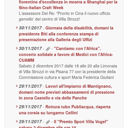
fiorentine d'eccellenza in mostra a Shanghai per la
Sino-Italian Craft Week
L'assessore Del Re: "Pronto in Cina il nuovo ufficio
gemello' del centro di Villa Strozzi'
30/11/2017
-
Giornata della disabilità, domani la
presidente Biti alla conferenza stampa di
presentazione alla Galleria degli Uffizi
30/11/2017
-
-
"Cantiamo con l'Africa",
concerto solidale a favore di Medici con l'Africa-
CUAMM
Sabato 2 dicembre 2017 dalle 18 alle 20 alla Limonaia
di Villa Strozzi in via Pisana 77 con la presidente della
Commissione cultura e sport Maria Federica Giuliani
29/11/2017
-
Lavori all'impianto di Mantignano,
domani notte previsti abbassamenti di pressione
in zona Castello e via delle Panche
29/11/2017
-
Rottura tubo Publiacqua, riaperta
una corsia su lungarno Cellini
29/11/2017
-
-
Il "Premio Sport Villa Vogel"
sabato 2 dicembre alle ore 10