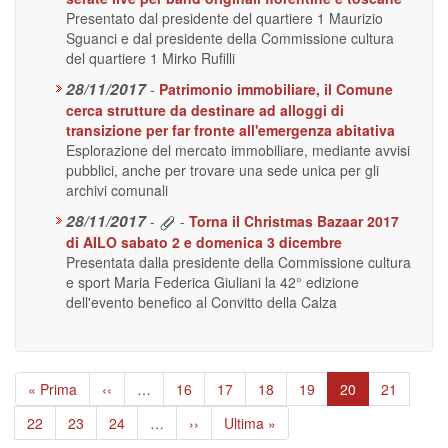
Presentato dal presidente del quartiere 1 Maurizio
Sguanci e dal presidente della Commissione cultura
del quartiere 1 Mirko Rufilli
28/11/2017
-
Patrimonio immobiliare, il Comune
cerca strutture da destinare ad alloggi di
transizione per far fronte all'emergenza abitativa
Esplorazione del mercato immobiliare, mediante avvisi
pubblici, anche per trovare una sede unica per gli
archivi comunali
28/11/2017
-
-
Torna il Christmas Bazaar 2017
di AILO sabato 2 e domenica 3 dicembre
Presentata dalla presidente della Commissione cultura
e sport Maria Federica Giuliani la 42° edizione
dell'evento benefico al Convitto della Calza
Paginazione
Prima
« Prima
Pagina
‹‹
…
Page
16
Page
17
Page
18
Page
19
Pagina
20
Page
21
pagina
precedente
attuale
Page
22
Page
23
Page
24
…
Pagina
››
Ultima
Ultima »
successiva
pagina