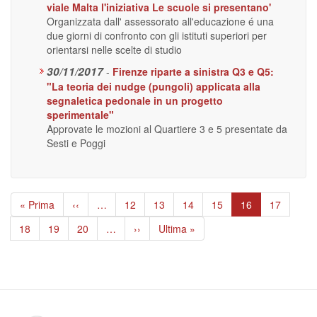
viale Malta l'iniziativa Le scuole si presentano'
Organizzata dall' assessorato all'educazione é una
due giorni di confronto con gli istituti superiori per
orientarsi nelle scelte di studio
30/11/2017
-
Firenze riparte a sinistra Q3 e Q5:
"La teoria dei nudge (pungoli) applicata alla
segnaletica pedonale in un progetto
sperimentale"
Approvate le mozioni al Quartiere 3 e 5 presentate da
Sesti e Poggi
Paginazione
Prima
« Prima
Pagina
‹‹
…
Page
12
Page
13
Page
14
Page
15
Pagina
16
Page
17
pagina
precedente
attuale
Page
18
Page
19
Page
20
…
Pagina
››
Ultima
Ultima »
successiva
pagina